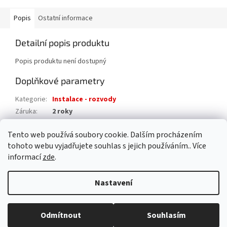
Popis
Ostatní informace
Detailní popis produktu
Popis produktu není dostupný
Doplňkové parametry
Kategorie
:
Instalace - rozvody
Záruka
:
2 roky
Hmotnost
:
0.2 kg
Tento web používá soubory cookie. Dalším procházením
EAN
:
8595042194647
tohoto webu vyjadřujete souhlas s jejich používáním.. Více
informací
zde
.
Z
á
Nastavení
Vytvořil Shoptet
p
a
t
Odmítnout
Souhlasím
Copyright 2026
AAA pro dům s.r.o.
. Všechna práva vyhrazena.
í