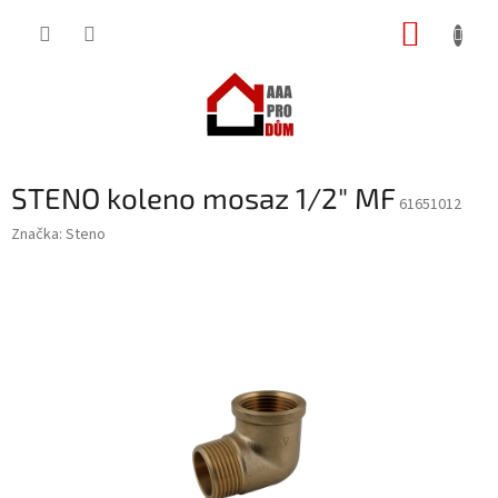
Přejít
NÁKUP
na
obsah
KOŠÍK
STENO koleno mosaz 1/2" MF
61651012
Značka:
Steno