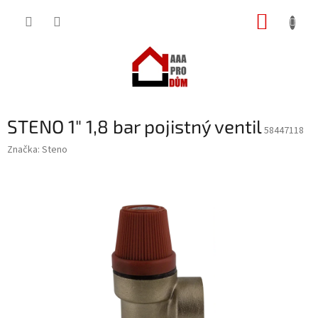
Přejít
NÁKUP
na
obsah
KOŠÍK
STENO 1" 1,8 bar pojistný ventil
58447118
Značka:
Steno