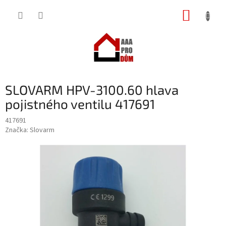
Přejít
NÁKUP
na
obsah
KOŠÍK
SLOVARM HPV-3100.60 hlava
pojistného ventilu 417691
417691
Značka:
Slovarm