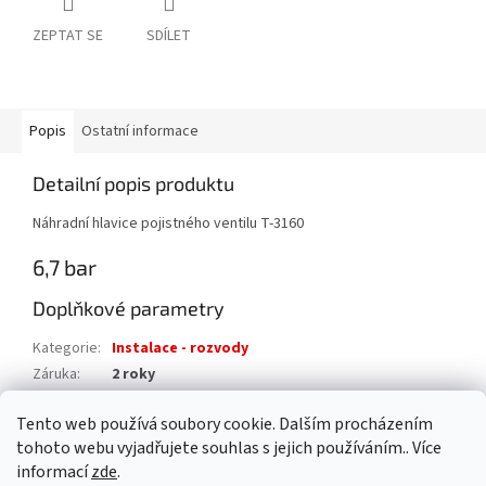
ZEPTAT SE
SDÍLET
Popis
Ostatní informace
Detailní popis produktu
Náhradní hlavice pojistného ventilu T-3160
6,7 bar
Doplňkové parametry
Kategorie
:
Instalace - rozvody
Záruka
:
2 roky
Hmotnost
:
0.3 kg
Tento web používá soubory cookie. Dalším procházením
EAN
:
8585031068141
tohoto webu vyjadřujete souhlas s jejich používáním.. Více
informací
zde
.