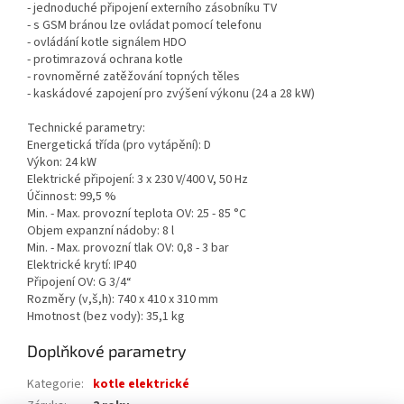
- jednoduché připojení externího zásobníku TV
- s GSM bránou lze ovládat pomocí telefonu
- ovládání kotle signálem HDO
- protimrazová ochrana kotle
- rovnoměrné zatěžování topných těles
- kaskádové zapojení pro zvýšení výkonu (24 a 28 kW)
Technické parametry:
Energetická třída (pro vytápění): D
Výkon: 24 kW
Elektrické připojení: 3 x 230 V/400 V, 50 Hz
Účinnost: 99,5 %
Min. - Max. provozní teplota OV: 25 - 85 °C
Objem expanzní nádoby: 8 l
Min. - Max. provozní tlak OV: 0,8 - 3 bar
Elektrické krytí: IP40
Připojení OV: G 3/4“
Rozměry (v,š,h): 740 x 410 x 310 mm
Hmotnost (bez vody): 35,1 kg
Doplňkové parametry
Kategorie
:
kotle elektrické