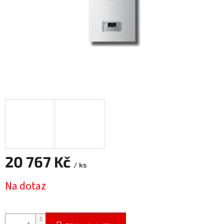
20 767 Kč
/ ks
Měrná
Na dotaz
cena: