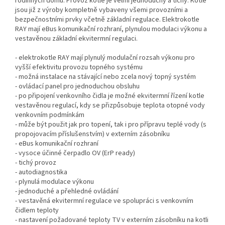
rodinných domů. Provoz kotle je velmi jednoduchý a tichý. Kotle
jsou již z výroby kompletně vybaveny všemi provozními a
bezpečnostními prvky včetně základní regulace. Elektrokotle
RAY mají eBus komunikační rozhraní, plynulou modulaci výkonu a
vestavěnou základní ekvitermní regulaci.
- elektrokotle RAY mají plynulý modulační rozsah výkonu pro
vyšší efektivitu provozu topného systému
- možná instalace na stávající nebo zcela nový topný systém
- ovládací panel pro jednoduchou obsluhu
- po připojení venkovního čidla je možné ekvitermní řízení kotle
vestavěnou regulací, kdy se přizpůsobuje teplota otopné vody
venkovním podmínkám
- může být použit jak pro topení, tak i pro přípravu teplé vody (s
propojovacím příslušenstvím) v externím zásobníku
- eBus komunikační rozhraní
- vysoce účinné čerpadlo OV (ErP ready)
- tichý provoz
- autodiagnostika
- plynulá modulace výkonu
- jednoduché a přehledné ovládání
- vestavěná ekvitermní regulace ve spolupráci s venkovním
čidlem teploty
- nastavení požadované teploty TV v externím zásobníku na kotli