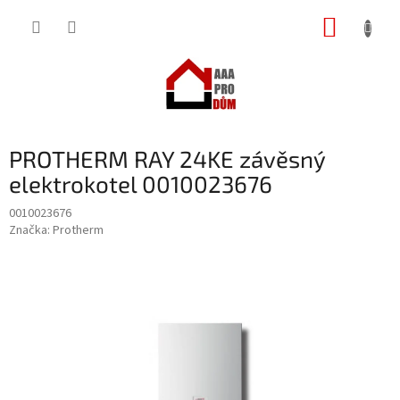
Přejít
NÁKUP
na
obsah
KOŠÍK
PROTHERM RAY 24KE závěsný
elektrokotel 0010023676
0010023676
Značka:
Protherm