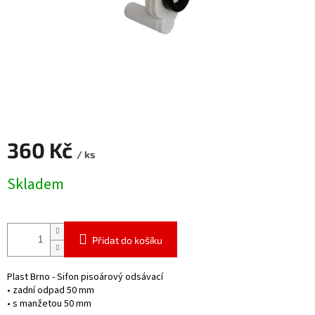
360 Kč
/ ks
Měrná
Skladem
cena:
Přidat do košíku
Plast Brno - Sifon pisoárový odsávací
• zadní odpad 50 mm
• s manžetou 50 mm