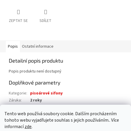
ZEPTAT SE
SDÍLET
Popis
Ostatní informace
Detailní popis produktu
Popis produktu není dostupný
Doplňkové parametry
Kategorie
:
pisoárové sifony
Záruka
:
2 roky
Hmotnost
:
0.3 kg
Tento web používá soubory cookie. Dalším procházením
EAN
:
8595156223783
tohoto webu vyjadřujete souhlas s jejich používáním.. Více
informací
zde
.