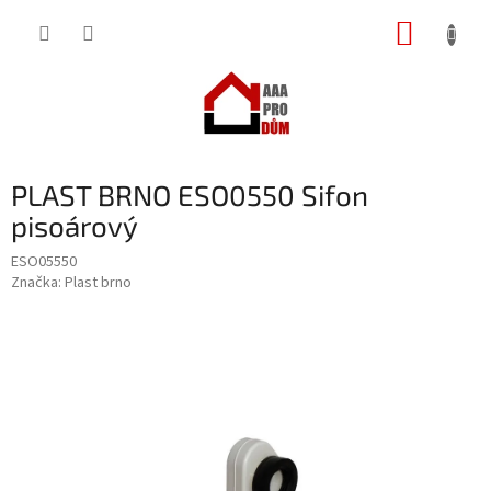
Přejít
NÁKUP
na
obsah
KOŠÍK
PLAST BRNO ESO0550 Sifon
pisoárový
ESO05550
Značka:
Plast brno