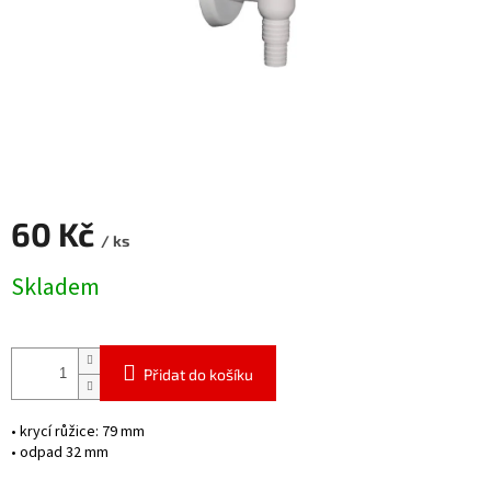
60 Kč
/ ks
Měrná
Skladem
cena:
Přidat do košíku
• krycí růžice: 79 mm
• odpad 32 mm