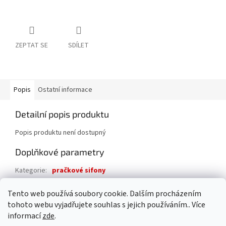
ZEPTAT SE
SDÍLET
Popis
Ostatní informace
Detailní popis produktu
Popis produktu není dostupný
Doplňkové parametry
Kategorie
:
pračkové sifony
Záruka
:
2 roky
Tento web používá soubory cookie. Dalším procházením
EAN
:
8595156222700
tohoto webu vyjadřujete souhlas s jejich používáním.. Více
informací
zde
.
Z