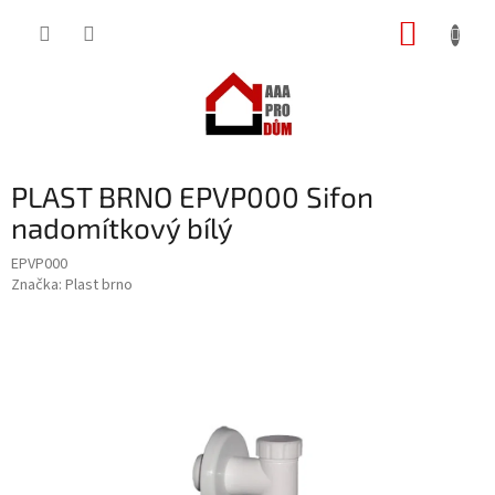
Přejít
NÁKUP
na
obsah
KOŠÍK
PLAST BRNO EPVP000 Sifon
nadomítkový bílý
EPVP000
Značka:
Plast brno