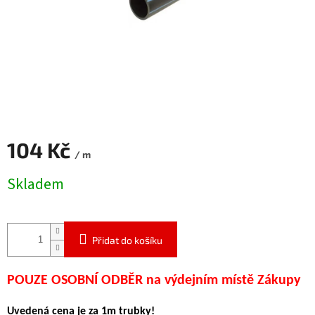
104 Kč
/ m
Měrná
Skladem
cena:
Přidat do košíku
POUZE OSOBNÍ ODBĚR na výdejním místě Zákupy
Uvedená cena je za 1m trubky!