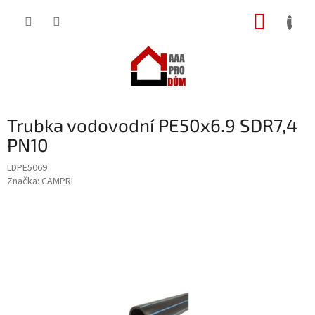
Přejít
NÁKUP
na
obsah
KOŠÍK
Trubka vodovodní PE50x6.9 SDR7,4
PN10
LDPE5069
Značka:
CAMPRI