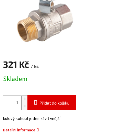
321 Kč
/ ks
Měrná
Skladem
cena:
Přidat do košíku
kulový kohout jeden závit vnější
Detailní informace