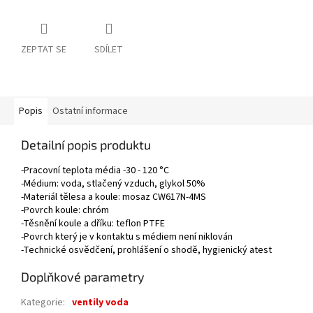
ZEPTAT SE
SDÍLET
Popis
Ostatní informace
Detailní popis produktu
-Pracovní teplota média -30 - 120 °C
-Médium: voda, stlačený vzduch, glykol 50%
-Materiál tělesa a koule: mosaz CW617N-4MS
-Povrch koule: chróm
-Těsnění koule a dříku: teflon PTFE
-Povrch který je v kontaktu s médiem není niklován
-Technické osvědčení, prohlášení o shodě, hygienický atest
Doplňkové parametry
Kategorie
:
ventily voda