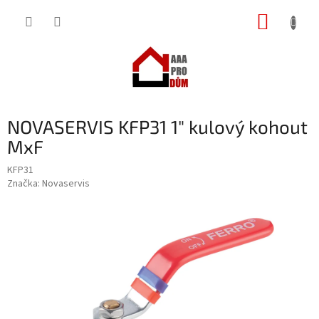
Přejít
NÁKUP
na
obsah
KOŠÍK
NOVASERVIS KFP31 1" kulový kohout
MxF
KFP31
Značka:
Novaservis