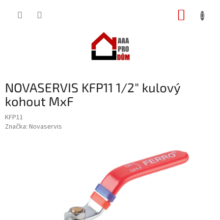
Přejít
NÁKUP
na
obsah
KOŠÍK
NOVASERVIS KFP11 1/2" kulový
kohout MxF
KFP11
Značka:
Novaservis