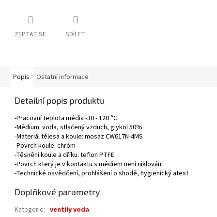
ZEPTAT SE
SDÍLET
Popis
Ostatní informace
Detailní popis produktu
-Pracovní teplota média -30 - 120 °C
-Médium: voda, stlačený vzduch, glykol 50%
-Materiál tělesa a koule: mosaz CW617N-4MS
-Povrch koule: chróm
-Těsnění koule a dříku: teflon PTFE
-Povrch který je v kontaktu s médiem není niklován
-Technické osvědčení, prohlášení o shodě, hygienický atest
Doplňkové parametry
Kategorie
:
ventily voda