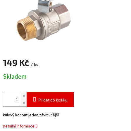
149 Kč
/ ks
Měrná
Skladem
cena:
Přidat do košíku
kulový kohout jeden závit vnější
Detailní informace