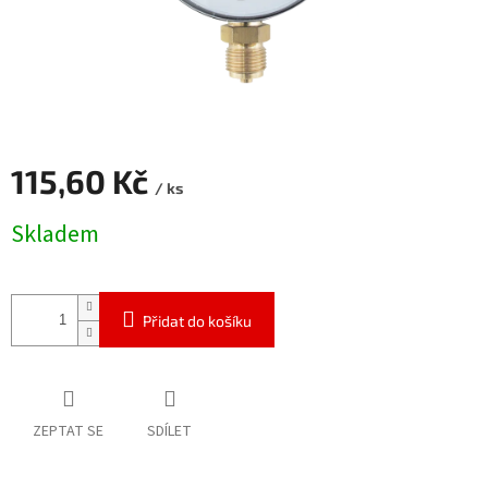
115,60 Kč
/ ks
Měrná
Skladem
cena:
Přidat do košíku
ZEPTAT SE
SDÍLET