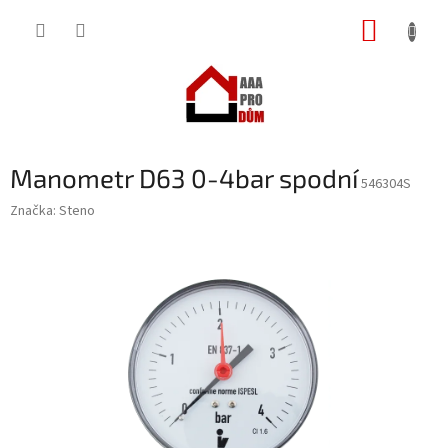
Přejít
NÁKUP
na
obsah
KOŠÍK
Manometr D63 0-4bar spodní
546304S
Značka:
Steno