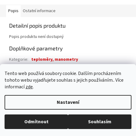
Popis
Ostatní informace
Detailní popis produktu
Popis produktu není dostupný
Doplňkové parametry
Kategorie
:
teploměry, manometry
Záruka
:
2 roky
Tento web používá soubory cookie. Dalším procházením
EAN
:
8595042221640
tohoto webu vyjadřujete souhlas s jejich používáním.. Více
informací
zde
.
Z
á
Nastavení
Vytvořil Shoptet
p
a
t
Odmítnout
Souhlasím
Copyright 2026
AAA pro dům s.r.o.
. Všechna práva vyhrazena.
í