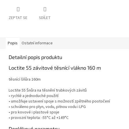
ZEPTAT SE
SDÍLET
Popis
Ostatní informace
Detailní popis produktu
Loctite 55 závitové těsnící vlákno 160 m
těsnící šňůra 160m
Loctite 55 Šnůra na těsnění trubkových závitů
• rychlé a jednoduché použití
• umožňuje ustavení spoje s možností zpětného pootočení
• schváleno pro plyn, vodu, pitnou vodu i LPG
• pro kovové i plastové spoje
• provozní teplota: -55°C až +149°C
Doplňkové parametry