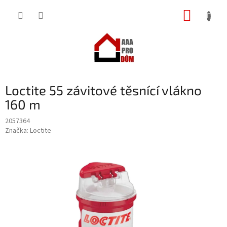
Přejít
NÁKUP
na
obsah
KOŠÍK
Loctite 55 závitové těsnící vlákno
160 m
2057364
Značka:
Loctite