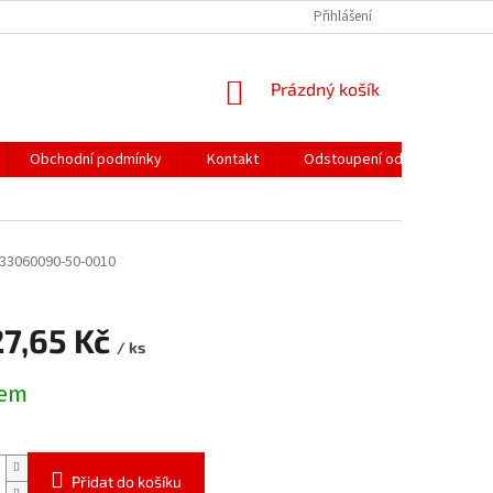
Přihlášení
NÁKUPNÍ
Prázdný košík
KOŠÍK
Obchodní podmínky
Kontakt
Odstoupení od smlouvy
33060090-50-0010
27,65 Kč
/ ks
dem
Přidat do košíku