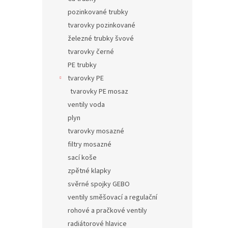
pozinkované trubky
tvarovky pozinkované
železné trubky švové
tvarovky černé
PE trubky
tvarovky PE
tvarovky PE mosaz
ventily voda
plyn
tvarovky mosazné
filtry mosazné
sací koše
zpětné klapky
svěrné spojky GEBO
ventily směšovací a regulační
rohové a pračkové ventily
radiátorové hlavice