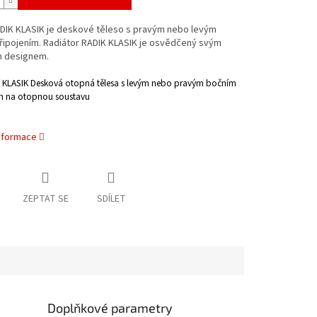
DIK KLASIK je deskové těleso s pravým nebo levým
řipojením. Radiátor RADIK KLASIK je osvědčený svým
m designem.
 KLASIK
Desková otopná tělesa s levým nebo pravým bočním
m na otopnou
soustavu
informace
ZEPTAT SE
SDÍLET
Doplňkové parametry