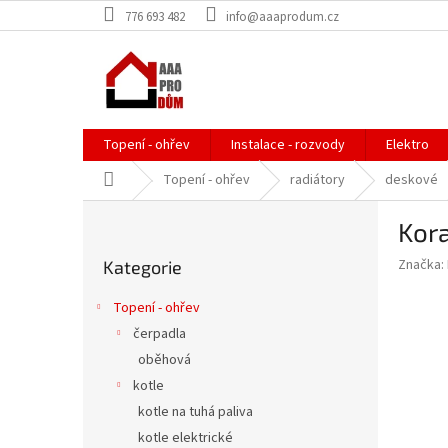
Přejít
776 693 482
info@aaaprodum.cz
na
obsah
Topení - ohřev
Instalace - rozvody
Elektro
Domů
Topení - ohřev
radiátory
deskové
P
Kor
o
Přeskočit
s
Značka:
Kategorie
kategorie
t
r
Topení - ohřev
a
čerpadla
n
oběhová
n
í
kotle
p
kotle na tuhá paliva
a
kotle elektrické