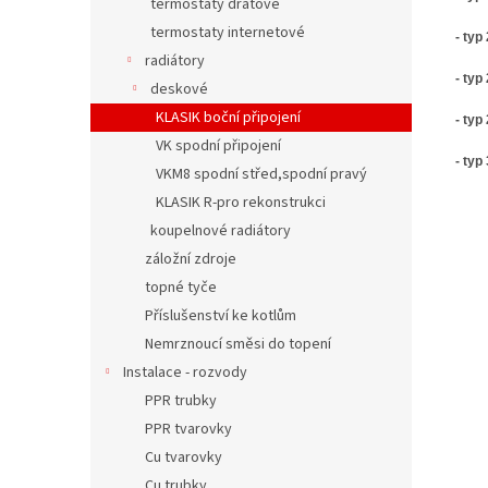
termostaty drátové
termostaty internetové
- typ
radiátory
- typ
deskové
KLASIK boční připojení
- typ
VK spodní připojení
- typ
VKM8 spodní střed,spodní pravý
KLASIK R-pro rekonstrukci
koupelnové radiátory
záložní zdroje
topné tyče
Příslušenství ke kotlům
Nemrznoucí směsi do topení
Instalace - rozvody
PPR trubky
PPR tvarovky
Cu tvarovky
Cu trubky