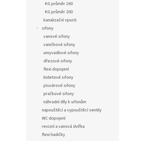
KG průměr 160
KG průměr 200
kanalizační vpusti
sifony
vanové sifony
vaničkové sifony
umyvadlové sifony
dřezové sifony
flexi dopojení
bidetové sifony
pisoárové sifony
pračkové sifony
náhradní díly k sifonům
napouštěcí a vypouštěcí ventily
WC dopojení
revizní a vanová dvířka
flexi hadičky