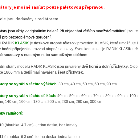
átory je možné zasílat pouze paletovou přepravou.
ole jsou dodávány s radiátorem
.
tory jsou vždy v originálním balení. Při objednání většího množství radiátorů jsou
ě pro bezproblémové doručení.
l
RADIK
KLASIK
je
deskové otopné těleso
v provedení KLASIK, které umožňuje
 boční připojení
na rozvod otopné soustavy. Svou konstrukcí je RADIK KLASIK urč
né soustavy s nuceným nebo samotížným oběhem
.
dní strany modelu RADIK KLASIK jsou přivařeny
dvě horní a dolní příchytky
. Otop
ce 1800 mm a delší mají navařena
šest příchytek
.
tory se vyrábí v těchto výškách:
30 cm, 40 cm, 50 cm, 60 cm, 90 cm
tory se vyrábí v těchto délkách:
40 cm, 50 cm, 60 cm, 70 cm, 80 cm, 90 cm, 100 
m, 140 cm, 160 cm, 180 cm, 200 cm, 230 cm, 260 cm, 300 cm
ky radiátorů:
 10
(hloubka: 4,7 cm) - jedna deska, bez lamely
 11
(hloubka: 6,3 cm)- jedna deska, jedna lamela