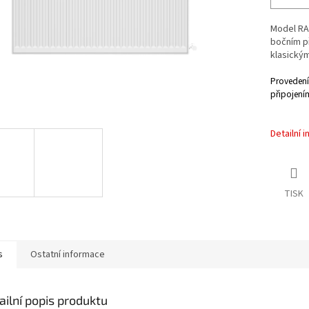
Model RA
bočním p
klasický
Provedení
připojení
Detailní 
TISK
s
Ostatní informace
ailní popis produktu