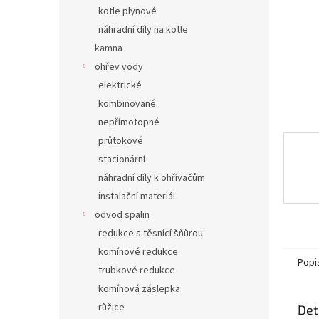
n
kotle plynové
e
náhradní díly na kotle
l
kamna
ohřev vody
elektrické
kombinované
nepřímotopné
průtokové
stacionární
náhradní díly k ohřívačům
instalační materiál
odvod spalin
redukce s těsnící šňůrou
komínové redukce
Popi
trubkové redukce
komínová záslepka
růžice
Det