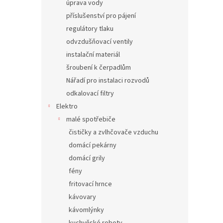
úprava vody
příslušenství pro pájení
regulátory tlaku
odvzdušňovací ventily
instalační materiál
šroubení k čerpadlům
Nářadí pro instalaci rozvodů
odkalovací filtry
Elektro
malé spotřebiče
čističky a zvlhčovače vzduchu
domácí pekárny
domácí grily
fény
fritovací hrnce
kávovary
kávomlýnky