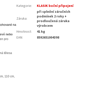
Kategorie
:
KLASIK boční připojení
při splnění záručních
podmínek 2 roky +
Záruka
:
prodloužená záruka
 stohované na
výrobcem
Hmotnost
:
41 kg
levé nebo
EAN
:
8592651004398
en pro
ná tělesa
cm, 110 cm,