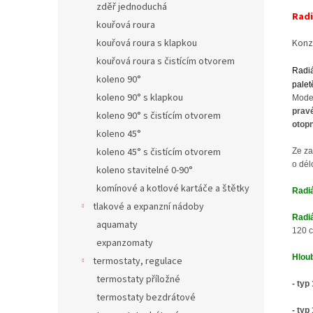
zděř jednoduchá
Radi
kouřová roura
kouřová roura s klapkou
Konz
kouřová roura s čistícím otvorem
Radiá
koleno 90°
palet
koleno 90° s klapkou
Mode
pravé
koleno 90° s čistícím otvorem
otop
koleno 45°
koleno 45° s čistícím otvorem
Ze za
o dél
koleno stavitelné 0-90°
komínové a kotlové kartáče a štětky
Radiá
tlakové a expanzní nádoby
Radiá
aquamaty
120 c
expanzomaty
Hloub
termostaty, regulace
termostaty příložné
- typ
termostaty bezdrátové
- typ