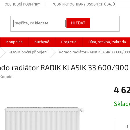
OBCHODNÍ PODMÍNKY
PODMÍNKY OCHRANY OSOBNÍCH ÚDAJŮ
HLEDAT
Koupelna
Kuchyně
Drogerie
Dům, stavba, zahrada
KLASIK boční připojení
Korado radiátor RADIK KLASIK 33 600/900
ado radiátor RADIK KLASIK 33 600/900
Korado
4 6
Měrná
Skla
cena: