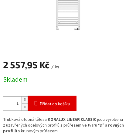
2 557,95 Kč
/ ks
Měrná
Skladem
cena:
Přidat do košíku
Trubková otopná tělesa
KORALUX LINEAR CLASSIC
jsou vyrobena
z uzavřených ocelových profilů s průřezem ve tvaru “D” a
rovných
profilů
s kruhovým průřezem.