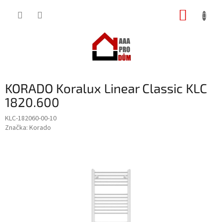
Přejít
NÁKUP
na
obsah
KOŠÍK
KORADO Koralux Linear Classic KLC
1820.600
KLC-182060-00-10
Značka:
Korado