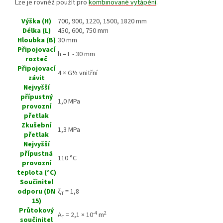
Lze je rovněž použít pro
kombinované vytápění
.
Výška (H)
700, 900, 1220, 1500, 1820 mm
Délka (L)
450, 600, 750 mm
Hloubka (B)
30 mm
Připojovací
h = L - 30 mm
rozteč
Připojovací
4 × G½ vnitřní
závit
Nejvyšší
přípustný
1,0 MPa
provozní
přetlak
Zkušební
1,3 MPa
přetlak
Nejvyšší
přípustná
110 °C
provozní
teplota (°C)
Součinitel
odporu (DN
ξ
= 1,8
T
15)
Průtokový
-4
2
A
= 2,1 × 10
m
T
součinitel