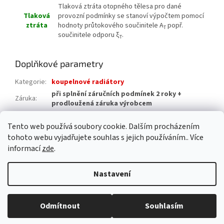
Tlaková ztráta otopného tělesa pro dané
Tlaková
provozní podmínky se stanoví výpočtem pomocí
ztráta
hodnoty průtokového součinitele A
popř.
T
součinitele odporu ξ
.
T
Doplňkové parametry
Kategorie
:
koupelnové radiátory
při splnění záručních podmínek 2 roky +
Záruka
:
prodloužená záruka výrobcem
Hmotnost
:
16 kg
Tento web používá soubory cookie. Dalším procházením
EAN
:
8590822993618
tohoto webu vyjadřujete souhlas s jejich používáním.. Více
informací
zde
.
Z
á
Nastavení
Vytvořil Shoptet
p
a
t
Odmítnout
Souhlasím
Copyright 2026
AAA pro dům s.r.o.
. Všechna práva vyhrazena.
í