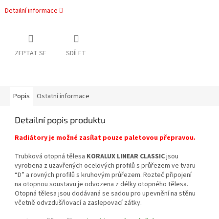
Detailní informace
ZEPTAT SE
SDÍLET
Popis
Ostatní informace
Detailní popis produktu
Radiátory je možné zasílat pouze paletovou přepravou.
Trubková otopná tělesa
KORALUX LINEAR CLASSIC
jsou
vyrobena z uzavřených ocelových profilů s průřezem ve tvaru
“D” a rovných profilů s kruhovým průřezem. Rozteč připojení
na otopnou soustavu je odvozena z délky otopného tělesa.
Otopná tělesa jsou dodávaná se sadou pro upevnění na stěnu
včetně odvzdušňovací a zaslepovací zátky.