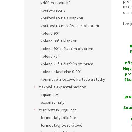
prof
zděř jednoduchá
na o
kouřová roura
se s
kouřová roura s klapkou
Lze 
kouřová roura s čistícím otvorem
koleno 90°
koleno 90° s klapkou
H
koleno 90° s čistícím otvorem
P
koleno 45°
Při
koleno 45° s čistícím otvorem
Nejv
koleno stavitelné 0-90°
pro
komínové a kotlové kartáče a štětky
Zku
tlakové a expanzní nádoby
aquamaty
pro
expanzomaty
Souč
termostaty, regulace
termostaty příložné
termostaty bezdrátové