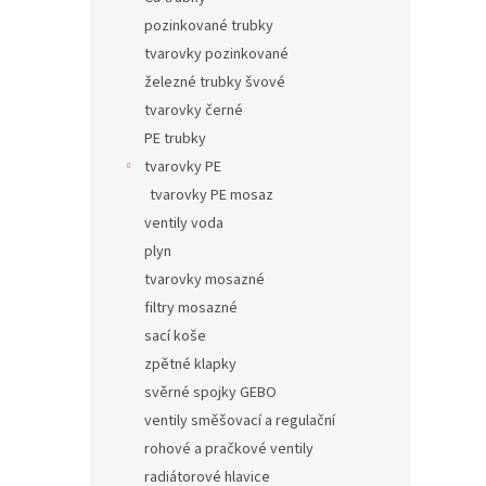
pozinkované trubky
tvarovky pozinkované
železné trubky švové
tvarovky černé
PE trubky
tvarovky PE
tvarovky PE mosaz
ventily voda
plyn
tvarovky mosazné
filtry mosazné
sací koše
zpětné klapky
svěrné spojky GEBO
ventily směšovací a regulační
rohové a pračkové ventily
radiátorové hlavice