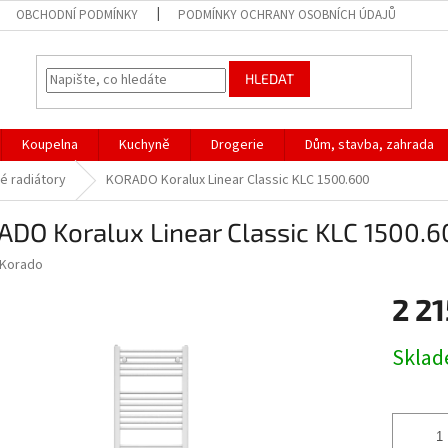
OBCHODNÍ PODMÍNKY
PODMÍNKY OCHRANY OSOBNÍCH ÚDAJŮ
HLEDAT
Koupelna
Kuchyně
Drogerie
Dům, stavba, zahrada
é radiátory
KORADO Koralux Linear Classic KLC 1500.600
DO Koralux Linear Classic KLC 1500.
Korado
2 21
Měrná
Skla
cena: