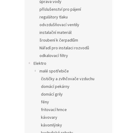
úprava vody
příslušenství pro pájení
regulátory tlaku
odvzdušňovací ventily
instalační materiál
šroubení k čerpadlům
Nářadí pro instalaci rozvodů
odkalovací filtry
Elektro
malé spotřebiče
čističky a zvlhčovače vzduchu
domácí pekárny
domácí grily
fény
fritovací hrnce
kávovary
kávomlýnky