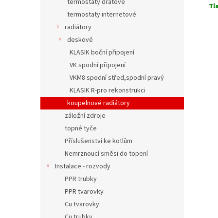
termostaty drátové
Tl
termostaty internetové
radiátory
deskové
KLASIK boční připojení
VK spodní připojení
VKM8 spodní střed,spodní pravý
KLASIK R-pro rekonstrukci
koupelnové radiátory
záložní zdroje
topné tyče
Příslušenství ke kotlům
Nemrznoucí směsi do topení
Instalace - rozvody
PPR trubky
PPR tvarovky
Cu tvarovky
Cu trubky