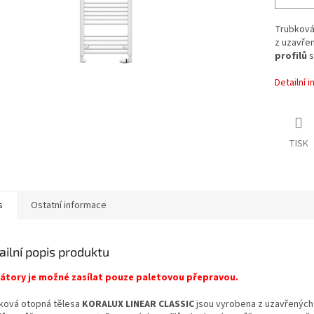
Trubková
z uzavřen
profilů
s
Detailní 
TISK
s
Ostatní informace
ailní popis produktu
átory je možné zasílat pouze paletovou přepravou.
ková otopná tělesa
KORALUX LINEAR CLASSIC
jsou vyrobena z uzavřených