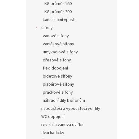
KG průměr 160
KG průměr 200
kanalizační vpusti
sifony
vanové sifony
vaničkové sifony
umyvadlové sifony
dřezové sifony
flexi dopojení
bidetové sifony
pisoárové sifony
pračkové sifony
náhradní díly k sifonům
napouštěcí a vypouštěcí ventily
WC dopojení
revizní a vanová dvířka
flexi hadičky