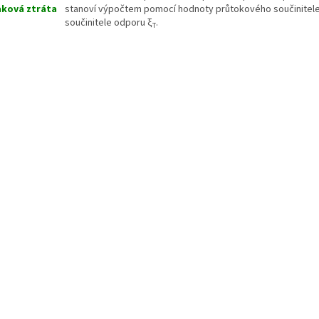
aková ztráta
stanoví výpočtem pomocí hodnoty průtokového součinitel
součinitele odporu ξ
.
T