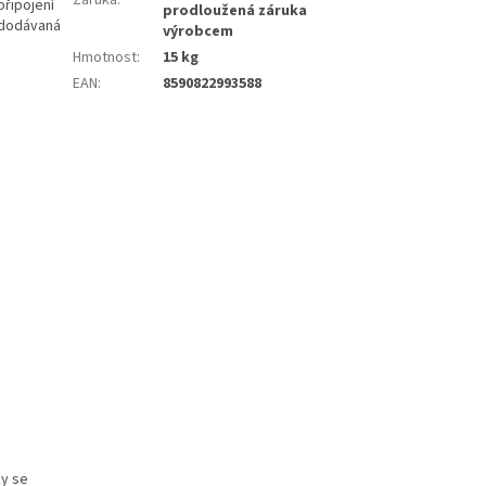
Záruka
:
připojení
prodloužená záruka
 dodávaná
výrobcem
Hmotnost
:
15 kg
EAN
:
8590822993588
ky se