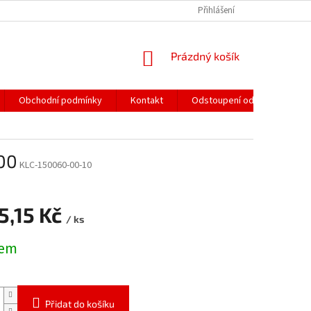
Přihlášení
NÁKUPNÍ
Prázdný košík
KOŠÍK
Obchodní podmínky
Kontakt
Odstoupení od smlouvy
600
KLC-150060-00-10
5,15 Kč
/ ks
dem
Přidat do košíku