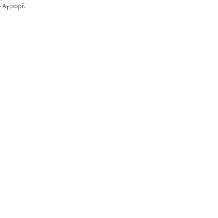
e A
popř.
T