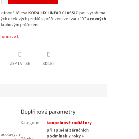
 otopná tělesa
KORALUX LINEAR CLASSIC
jsou vyrobena
ých ocelových profilů s průřezem ve tvaru “D” a
rovných
 kruhovým průřezem.
informace
ZEPTAT SE
SDÍLET
Doplňkové parametry
Kategorie
:
koupelnové radiátory
při splnění záručních
 ocelových
podmínek 2 roky +