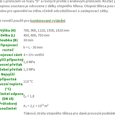
ilů s průřezem ve tvaru “D” a rovných profilů s kruhovým průřezem. Rozteč 
topnou soustavu je odvozena z délky otopného tělesa. Otopná tělesa jsou
adou pro upevnění na stěnu včetně odvzdušňovací a zaslepovací zátky.
je rovněž použít pro
kombinované vytápění
.
Výška (H)
700, 900, 1220, 1500, 1820 mm
Délka (L)
450, 600, 750 mm
loubka (B)
30 mm
řipojovací
h = L - 30 mm
rozteč
pojovací závit
4 × G½ vnitřní
yšší přípustný
1,0 MPa
vozní přetlak
šební přetlak
1,3 MPa
Nejvyšší
přípustná
110 °C
vozní teplota
(°C)
initel odporu
ξ
= 1,8
T
(DN 15)
Průtokový
-4
2
A
= 2,1 × 10
m
T
součinitel
Tlaková ztráta otopného tělesa pro dané provozní podmín