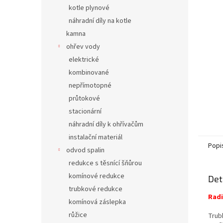
n
kotle plynové
e
náhradní díly na kotle
l
kamna
ohřev vody
elektrické
kombinované
nepřímotopné
průtokové
stacionární
náhradní díly k ohřívačům
instalační materiál
Popi
odvod spalin
redukce s těsnící šňůrou
komínové redukce
Det
trubkové redukce
Radi
komínová záslepka
růžice
Trub