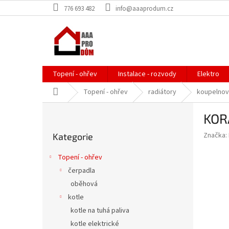
Přejít
776 693 482
info@aaaprodum.cz
na
obsah
Topení - ohřev
Instalace - rozvody
Elektro
Domů
Topení - ohřev
radiátory
koupelnov
P
KORA
o
Přeskočit
s
Značka:
Kategorie
kategorie
t
r
Topení - ohřev
a
čerpadla
n
oběhová
n
í
kotle
p
kotle na tuhá paliva
a
kotle elektrické