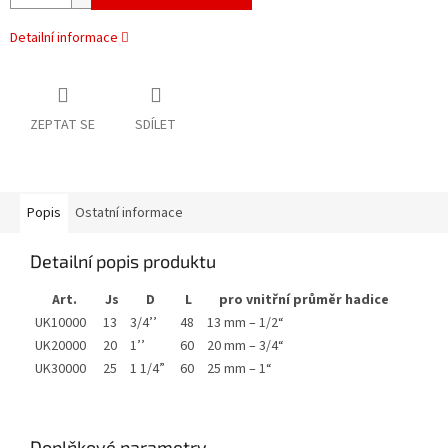
Detailní informace
ZEPTAT SE
SDÍLET
Popis
Ostatní informace
Detailní popis produktu
Art.
Js
D
L
pro vnitřní průměr hadice
UK10000
13
3/4’’
48
13 mm – 1/2“
UK20000
20
1’’
60
20 mm – 3/4“
UK30000
25
1 1/4”
60
25 mm – 1“
Doplňkové parametry