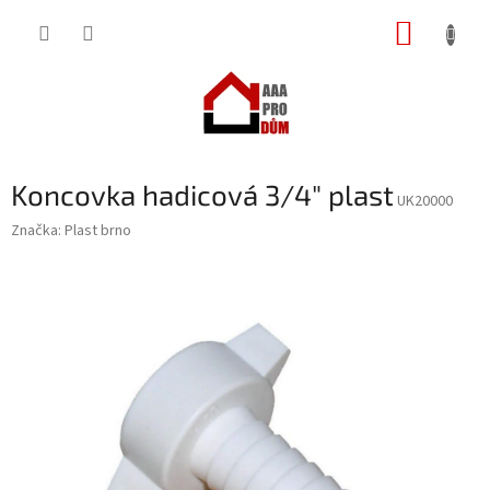
Přejít
NÁKUP
na
obsah
KOŠÍK
Koncovka hadicová 3/4" plast
UK20000
Značka:
Plast brno