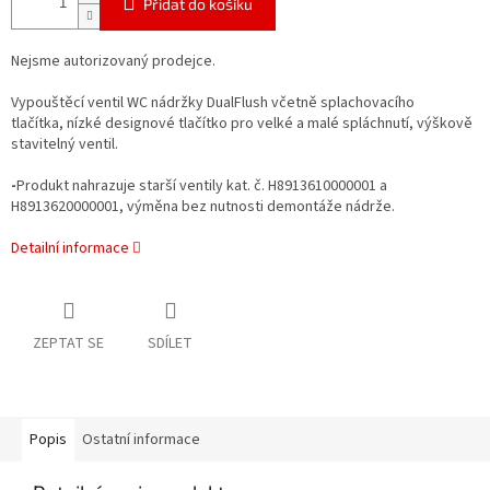
Přidat do košíku
Nejsme autorizovaný prodejce.
Vypouštěcí ventil WC nádržky DualFlush včetně splachovacího
tlačítka, nízké designové tlačítko pro velké a malé spláchnutí, výškově
stavitelný ventil.
-
Produkt nahrazuje starší ventily kat. č. H8913610000001 a
H8913620000001, výměna bez nutnosti demontáže nádrže.
Detailní informace
ZEPTAT SE
SDÍLET
Popis
Ostatní informace