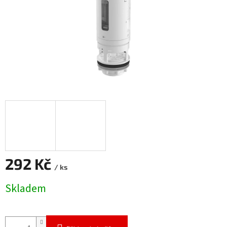
292 Kč
/ ks
Měrná
Skladem
cena: