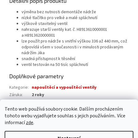
Detailní popis produktu
výměna bez nutnosti demontáže nádrže
nízké tlačítko pro velké a malé spláchnutí
výškově stavitelný ventil
nahrazuje starší ventily kat. č. H8913610000001
a H8913620000001
lze použít pro nádrže s vnitřní výškou 336 až 440 mm, což
odpovídá všem v současnosti i v minulosti prodávaným
nádržím Jika
snadná přístupnost k těsnění
ventil testován na 50 tisíc spláchnutí
Doplňkové parametry
Kategorie
:
napouštěcí a vypouštěcí ventily
Záruka
:
2 roky
Hmotnost
:
0.3 kg
Tento web používá soubory cookie. Dalším procházením
EAN
:
7612738131418
tohoto webu vyjadřujete souhlas s jejich používáním.. Více
informací
zde
.
Z
á