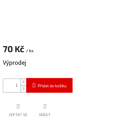
70 Kč
/ ks
Měrná
Výprodej
cena:
Přidat do košíku
ZEPTAT SE
SDÍLET