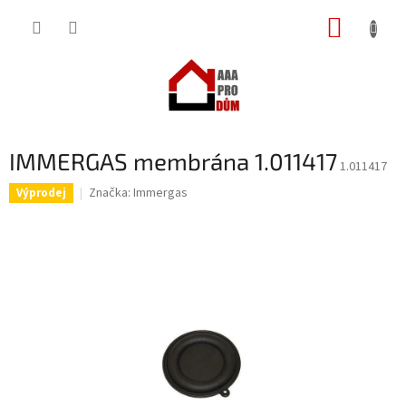
Přejít
NÁKUP
na
obsah
KOŠÍK
IMMERGAS membrána 1.011417
1.011417
Značka:
Immergas
Výprodej