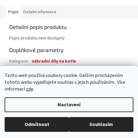
Popis
Ostatní informace
Detailní popis produktu
Popis produktu není dostupný
Doplňkové parametry
Kategorie
:
náhradní díly na kotle
Záruka
:
2 roky
Tento web používá soubory cookie. Dalším procházením
Hmotnost
:
0.1 kg
tohoto webu vyjadřujete souhlas s jejich používáním.. Více
informací
zde
.
Z
á
Nastavení
Vytvořil Shoptet
p
a
t
Odmítnout
Souhlasím
Copyright 2026
AAA pro dům s.r.o.
. Všechna práva vyhrazena.
í