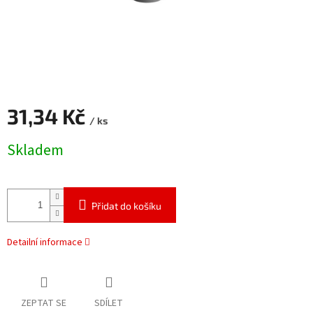
31,34 Kč
/ ks
Měrná
Skladem
cena:
Přidat do košíku
Detailní informace
ZEPTAT SE
SDÍLET