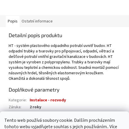
Popis
Ostatní informace
Detailní popis produktu
HT - systém plastového odpadního potrubí uvnitř budov. HT
odpadní trubky a tvarovky pro připojovací, odpadní, větrací a
dešťové potrubí vnitřní gravitační kanalizace v budovách. HT
systém je vyroben z polypropylenu. Trubky a tvarovky mají
vysokou teplotní a chemickou odolnost. Snadná montáž pomocí
násuvných hrdel, těsněných elastomerovým kroužkem.
Okamžitá a dokonalá těsnost spojů.
Doplňkové parametry
Kategorie
:
Instalace - rozvody
Záruka
:
2 roky
Hmotnost
:
0.3 kg
Tento web používá soubory cookie. Dalším procházením
EAN
:
4052836131003
tohoto webu vyjadřujete souhlas s jejich používáním.. Více