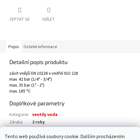
ZEPTAT SE
SDÍLET
Popis
Ostatní informace
Detailní popis produktu
závit vnější EN 10226 x vnitřní ISO 228
max. 42 bar (1/4" - 3/4")
max. 35 bar (1" - 2")
max. 185 °C
Doplňkové parametry
Kategorie
:
ventily voda
Záruka
:
2 roky
Hmotnost
:
1 kg
Tento web používá soubory cookie. Dalším procházením
EAN
:
8009902002541