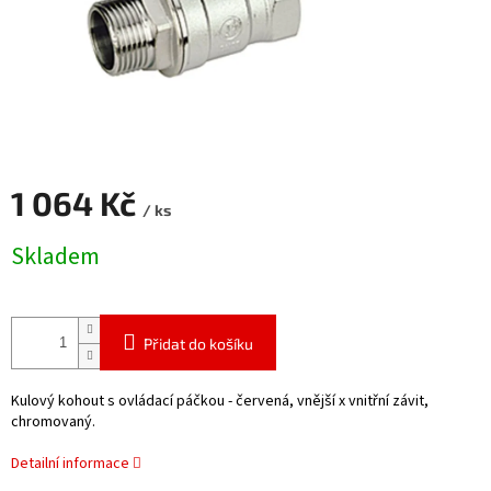
1 064 Kč
/ ks
Měrná
Skladem
cena:
Přidat do košíku
Kulový kohout s ovládací páčkou - červená, vnější x vnitřní závit,
chromovaný.
Detailní informace