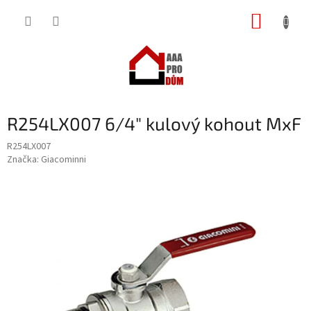
Přejít
NÁKUP
na
obsah
KOŠÍK
R254LX007 6/4" kulový kohout MxF
R254LX007
Značka:
Giacominni