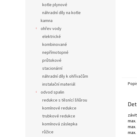
n
kotle plynové
e
náhradní díly na kotle
l
kamna
ohřev vody
elektrické
kombinované
nepřímotopné
průtokové
stacionární
náhradní díly k ohřívačům
Popi
instalační materiál
odvod spalin
redukce s těsnící šňůrou
Det
komínové redukce
závit
trubkové redukce
max. 
komínová záslepka
max. 
růžice
max.