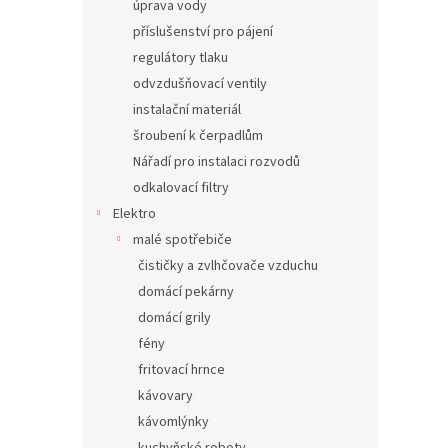
úprava vody
příslušenství pro pájení
regulátory tlaku
odvzdušňovací ventily
instalační materiál
šroubení k čerpadlům
Nářadí pro instalaci rozvodů
odkalovací filtry
Elektro
malé spotřebiče
čističky a zvlhčovače vzduchu
domácí pekárny
domácí grily
fény
fritovací hrnce
kávovary
kávomlýnky