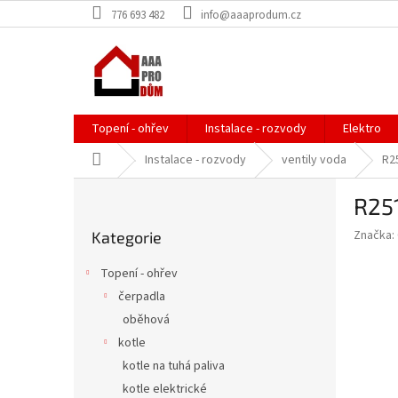
Přejít
776 693 482
info@aaaprodum.cz
na
obsah
Topení - ohřev
Instalace - rozvody
Elektro
Domů
Instalace - rozvody
ventily voda
R2
P
R25
o
Přeskočit
s
Značka:
Kategorie
kategorie
t
r
Topení - ohřev
a
čerpadla
n
oběhová
n
í
kotle
p
kotle na tuhá paliva
a
kotle elektrické