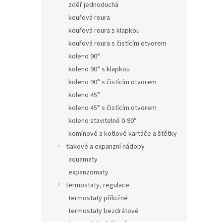
zděř jednoduchá
kouřová roura
kouřová roura s klapkou
kouřová roura s čistícím otvorem
koleno 90°
koleno 90° s klapkou
koleno 90° s čistícím otvorem
koleno 45°
koleno 45° s čistícím otvorem
koleno stavitelné 0-90°
komínové a kotlové kartáče a štětky
tlakové a expanzní nádoby
aquamaty
expanzomaty
termostaty, regulace
termostaty příložné
termostaty bezdrátové