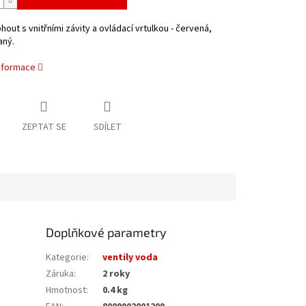
hout s vnitřními závity a ovládací vrtulkou - červená,
ný.
informace
ZEPTAT SE
SDÍLET
Doplňkové parametry
Kategorie
:
ventily voda
Záruka
:
2 roky
Hmotnost
:
0.4 kg