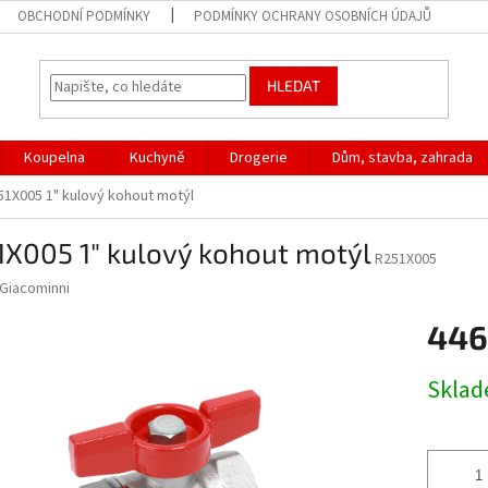
OBCHODNÍ PODMÍNKY
PODMÍNKY OCHRANY OSOBNÍCH ÚDAJŮ
HLEDAT
Koupelna
Kuchyně
Drogerie
Dům, stavba, zahrada
51X005 1" kulový kohout motýl
1X005 1" kulový kohout motýl
R251X005
Giacominni
446
Měrná
Skla
cena: