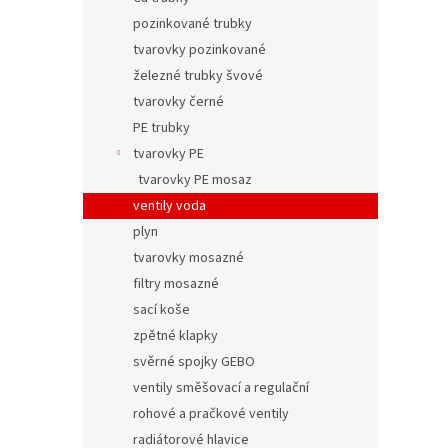
pozinkované trubky
tvarovky pozinkované
železné trubky švové
tvarovky černé
PE trubky
tvarovky PE
tvarovky PE mosaz
ventily voda
plyn
tvarovky mosazné
filtry mosazné
sací koše
zpětné klapky
svěrné spojky GEBO
ventily směšovací a regulační
rohové a pračkové ventily
radiátorové hlavice