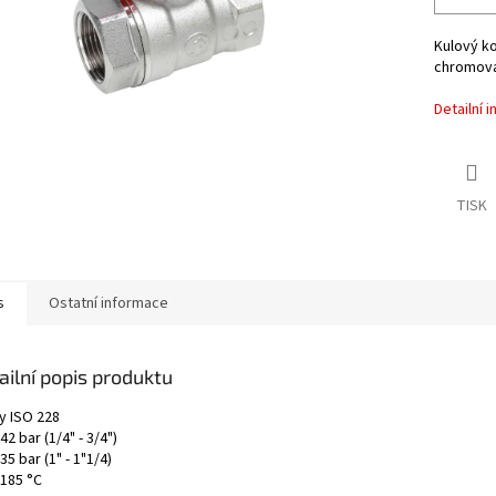
Kulový ko
chromova
Detailní 
TISK
s
Ostatní informace
ailní popis produktu
y ISO 228
42 bar (1/4" - 3/4")
35 bar (1" - 1"1/4)
 185 °C