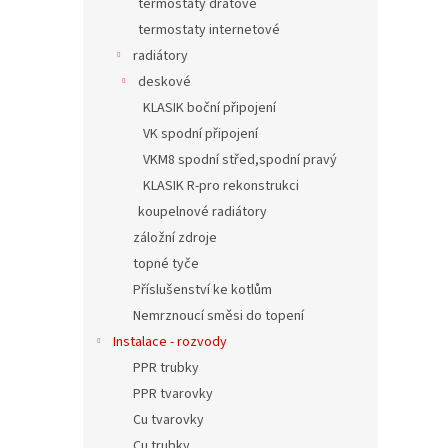
termostaty drátové
termostaty internetové
radiátory
deskové
KLASIK boční připojení
VK spodní připojení
VKM8 spodní střed,spodní pravý
KLASIK R-pro rekonstrukci
koupelnové radiátory
záložní zdroje
topné tyče
Příslušenství ke kotlům
Nemrznoucí směsi do topení
Instalace - rozvody
PPR trubky
PPR tvarovky
Cu tvarovky
Cu trubky