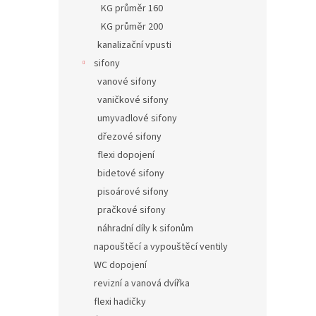
KG průměr 160
KG průměr 200
kanalizační vpusti
sifony
vanové sifony
vaničkové sifony
umyvadlové sifony
dřezové sifony
flexi dopojení
bidetové sifony
pisoárové sifony
pračkové sifony
náhradní díly k sifonům
napouštěcí a vypouštěcí ventily
WC dopojení
revizní a vanová dvířka
flexi hadičky