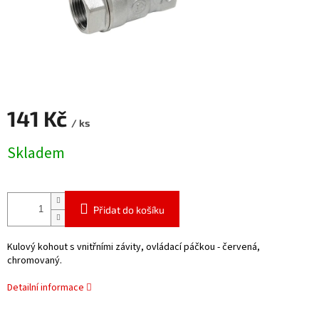
141 Kč
/ ks
Měrná
Skladem
cena:
Přidat do košíku
Kulový kohout s vnitřními závity, ovládací páčkou - červená,
chromovaný.
Detailní informace