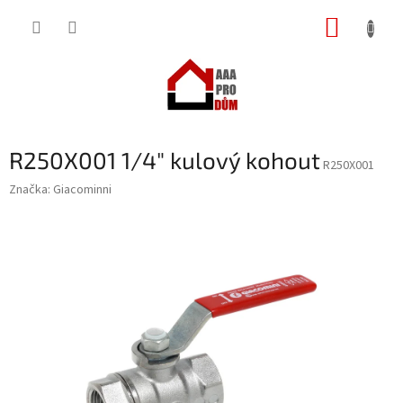
Přejít
NÁKUP
na
obsah
KOŠÍK
R250X001 1/4" kulový kohout
R250X001
Značka:
Giacominni