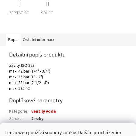
ZEPTAT SE
SDÍLET
Popis
Ostatní informace
Detailní popis produktu
závity ISO 228
max. 42 bar (1/4" - 3/4")
max. 35 bar (1" - 2")
max. 28 bar (2"1/2 - 4")
max. 185 °C
Doplňkové parametry
Kategorie
:
ventily voda
Záruka
:
2 roky
Hmotnost
:
0.2 kg
Tento web používá soubory cookie. Dalším procházením
EAN
:
8009902000011