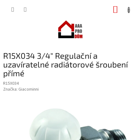
Přejít
NÁKUP
na
obsah
KOŠÍK
R15X034 3/4" Regulační a
uzavíratelné radiátorové šroubení
přímé
R15X034
Značka:
Giacominni