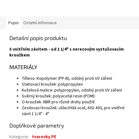
Popis
Ostatní informace
Detailní popis produktu
S vnitřním závitem - od 1 1/4" s nerezovým vyztužovacím
kroužkem
MATERIÁLY
Těleso: Kopolymer (PP-B), odolný proti UV záření
Stahovací kroužek: polypropylen
Kuželová matice: polypropylen, odolný proti UV záření
Svěrný kroužek: polyacetal resin (POM)
O-kroužek: NBR pro různé druhy použití
Zesilovací kroužek: ušlechtilá ocel, AISI 430, pro vnitřrní
závit 1 1/4" - 4"
Doplňkové parametry
Kategorie
:
tvarovky PE