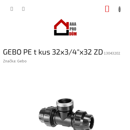
Přejít
NÁKUP
na
obsah
KOŠÍK
GEBO PE t kus 32x3/4"x32 ZD
13043202
Značka:
Gebo