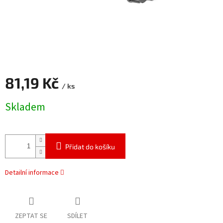
81,19 Kč
/ ks
Měrná
Skladem
cena:
Přidat do košíku
Detailní informace
ZEPTAT SE
SDÍLET