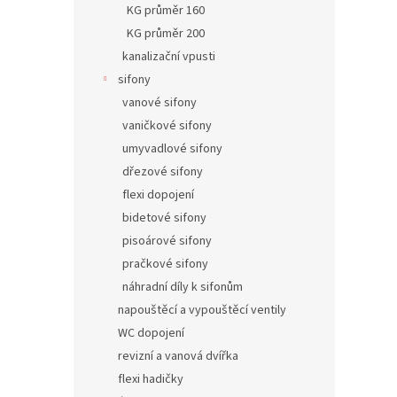
KG průměr 160
KG průměr 200
kanalizační vpusti
sifony
vanové sifony
vaničkové sifony
umyvadlové sifony
dřezové sifony
flexi dopojení
bidetové sifony
pisoárové sifony
pračkové sifony
náhradní díly k sifonům
napouštěcí a vypouštěcí ventily
WC dopojení
revizní a vanová dvířka
flexi hadičky