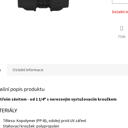
Detailní 
TISK
s
Ostatní informace
ailní popis produktu
itřním závitem - od 1 1/4" s nerezovým vyztužovacím kroužkem
ERIÁLY
Těleso: Kopolymer (PP-B), odolný proti UV záření
Stahovací kroužek: polypropylen