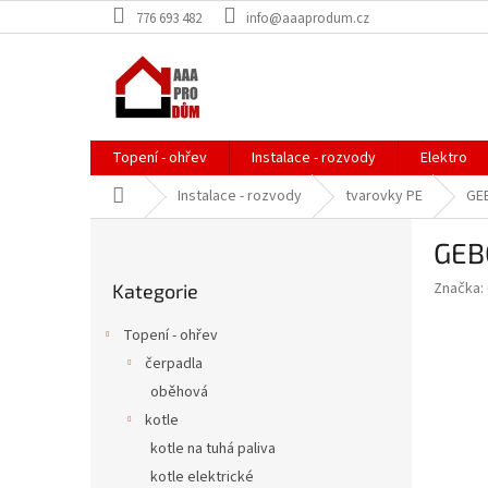
Přejít
776 693 482
info@aaaprodum.cz
na
obsah
Topení - ohřev
Instalace - rozvody
Elektro
Domů
Instalace - rozvody
tvarovky PE
GEB
P
GEB
o
Přeskočit
s
Značka:
Kategorie
kategorie
t
r
Topení - ohřev
a
čerpadla
n
oběhová
n
í
kotle
p
kotle na tuhá paliva
a
kotle elektrické