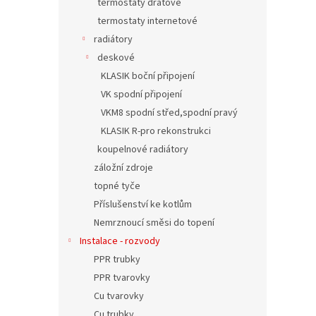
termostaty drátové
termostaty internetové
radiátory
deskové
KLASIK boční připojení
VK spodní připojení
VKM8 spodní střed,spodní pravý
KLASIK R-pro rekonstrukci
koupelnové radiátory
záložní zdroje
topné tyče
Příslušenství ke kotlům
Nemrznoucí směsi do topení
Instalace - rozvody
PPR trubky
PPR tvarovky
Cu tvarovky
Cu trubky