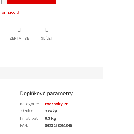
informace
ZEPTAT SE
SDÍLET
Doplňkové parametry
Kategorie
:
tvarovky PE
Záruka
:
2 roky
Hmotnost
:
0.3 kg
EAN
:
8023058051345