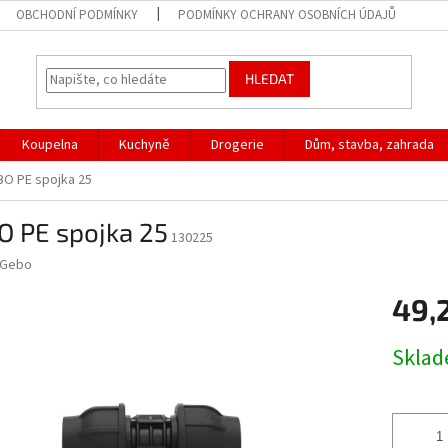
OBCHODNÍ PODMÍNKY
PODMÍNKY OCHRANY OSOBNÍCH ÚDAJŮ
HLEDAT
Koupelna
Kuchyně
Drogerie
Dům, stavba, zahrada
O PE spojka 25
O PE spojka 25
130225
Gebo
49,
Měrná
Skla
cena: