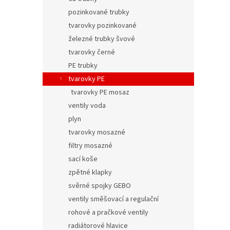
pozinkované trubky
tvarovky pozinkované
železné trubky švové
tvarovky černé
PE trubky
tvarovky PE
tvarovky PE mosaz
ventily voda
plyn
tvarovky mosazné
filtry mosazné
sací koše
zpětné klapky
svěrné spojky GEBO
ventily směšovací a regulační
rohové a pračkové ventily
radiátorové hlavice