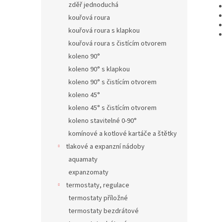
zděř jednoduchá
kouřová roura
kouřová roura s klapkou
kouřová roura s čistícím otvorem
koleno 90°
koleno 90° s klapkou
koleno 90° s čistícím otvorem
koleno 45°
koleno 45° s čistícím otvorem
koleno stavitelné 0-90°
komínové a kotlové kartáče a štětky
tlakové a expanzní nádoby
aquamaty
expanzomaty
termostaty, regulace
termostaty příložné
termostaty bezdrátové