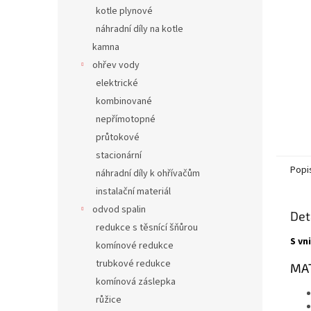
n
kotle plynové
e
náhradní díly na kotle
l
kamna
ohřev vody
elektrické
kombinované
nepřímotopné
průtokové
stacionární
Popi
náhradní díly k ohřívačům
instalační materiál
odvod spalin
Det
redukce s těsnící šňůrou
S vn
komínové redukce
trubkové redukce
MAT
komínová záslepka
růžice