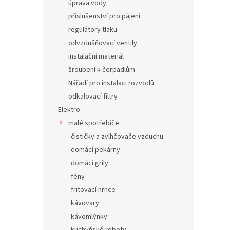
úprava vody
příslušenství pro pájení
regulátory tlaku
odvzdušňovací ventily
instalační materiál
šroubení k čerpadlům
Nářadí pro instalaci rozvodů
odkalovací filtry
Elektro
malé spotřebiče
čističky a zvlhčovače vzduchu
domácí pekárny
domácí grily
fény
fritovací hrnce
kávovary
kávomlýnky