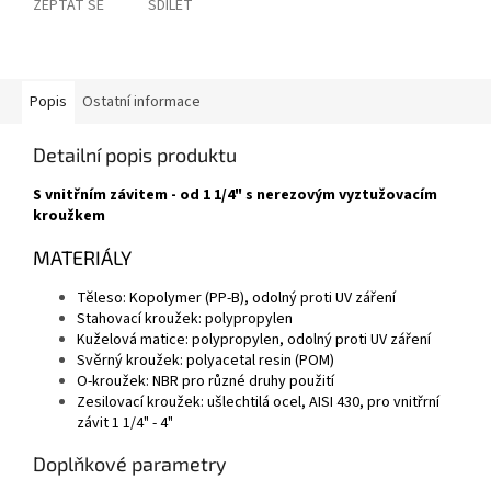
ZEPTAT SE
SDÍLET
Popis
Ostatní informace
Detailní popis produktu
S vnitřním závitem - od 1 1/4" s nerezovým vyztužovacím
kroužkem
MATERIÁLY
Těleso: Kopolymer (PP-B), odolný proti UV záření
Stahovací kroužek: polypropylen
Kuželová matice: polypropylen, odolný proti UV záření
Svěrný kroužek: polyacetal resin (POM)
O-kroužek: NBR pro různé druhy použití
Zesilovací kroužek: ušlechtilá ocel, AISI 430, pro vnitřrní
závit 1 1/4" - 4"
Doplňkové parametry