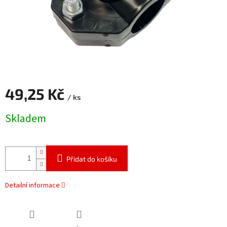
49,25 Kč
/ ks
Měrná
Skladem
cena:
Přidat do košíku
Detailní informace