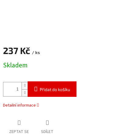
237 Kč
/ ks
Měrná
Skladem
cena:
Přidat do košíku
Detailní informace
ZEPTAT SE
SDÍLET