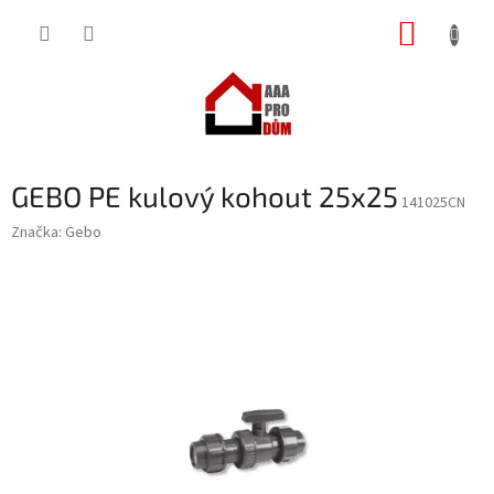
Přejít
NÁKUP
na
obsah
KOŠÍK
GEBO PE kulový kohout 25x25
141025CN
Značka:
Gebo