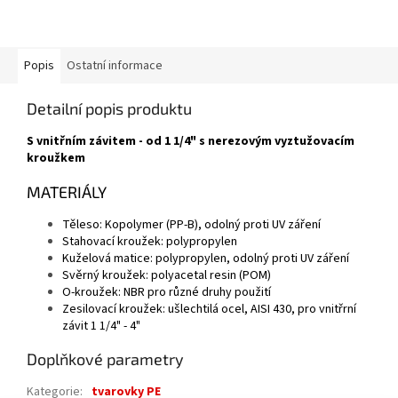
Popis
Ostatní informace
Detailní popis produktu
S vnitřním závitem - od 1 1/4" s nerezovým vyztužovacím
kroužkem
MATERIÁLY
Těleso: Kopolymer (PP-B), odolný proti UV záření
Stahovací kroužek: polypropylen
Kuželová matice: polypropylen, odolný proti UV záření
Svěrný kroužek: polyacetal resin (POM)
O-kroužek: NBR pro různé druhy použití
Zesilovací kroužek: ušlechtilá ocel, AISI 430, pro vnitřrní
závit 1 1/4" - 4"
Doplňkové parametry
Kategorie
:
tvarovky PE