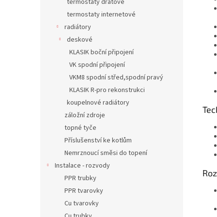
termostaty drátové
termostaty internetové
radiátory
deskové
KLASIK boční připojení
VK spodní připojení
VKM8 spodní střed,spodní pravý
KLASIK R-pro rekonstrukci
koupelnové radiátory
Tec
záložní zdroje
topné tyče
Příslušenství ke kotlům
Nemrznoucí směsi do topení
Instalace - rozvody
Roz
PPR trubky
PPR tvarovky
Cu tvarovky
Cu trubky