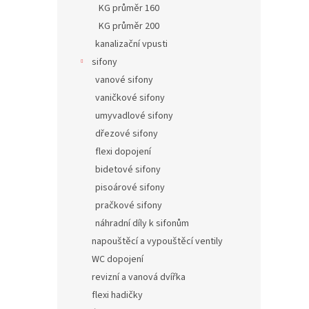
KG průměr 160
KG průměr 200
kanalizační vpusti
sifony
vanové sifony
vaničkové sifony
umyvadlové sifony
dřezové sifony
flexi dopojení
bidetové sifony
pisoárové sifony
pračkové sifony
náhradní díly k sifonům
napouštěcí a vypouštěcí ventily
WC dopojení
revizní a vanová dvířka
flexi hadičky