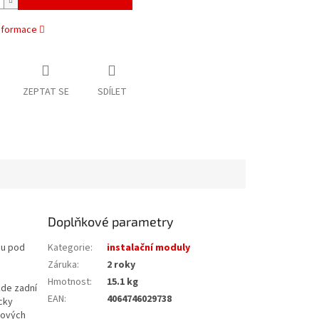
informace
ZEPTAT SE
SDÍLET
Doplňkové parametry
ou pod
Kategorie
:
instalační moduly
Záruka
:
2 roky
Hmotnost
:
15.1 kg
kde zadní
EAN
:
4064746029738
cky
lových