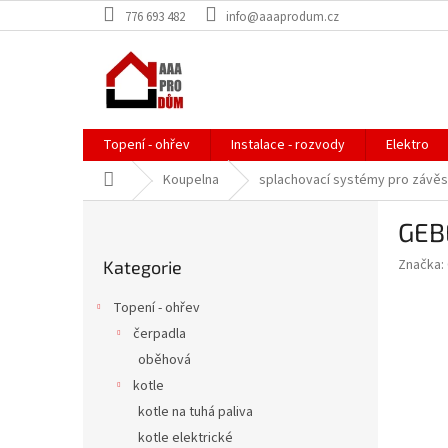
Přejít
776 693 482
info@aaaprodum.cz
na
obsah
Topení - ohřev
Instalace - rozvody
Elektro
Domů
Koupelna
splachovací systémy pro závě
P
GEBE
o
Přeskočit
s
Značka:
Kategorie
kategorie
t
r
Topení - ohřev
a
čerpadla
n
oběhová
n
í
kotle
p
kotle na tuhá paliva
a
kotle elektrické