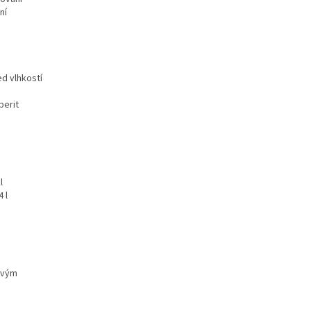
ní
ed vlhkostí
berit
l
 l
hovým