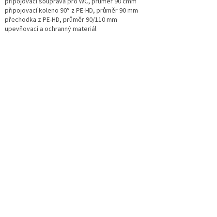
připojovací souprava pro WC, průměr 90 cmm
připojovací koleno 90° z PE-HD, průměr 90 mm
přechodka z PE-HD, průměr 90/110 mm
upevňovací a ochranný materiál