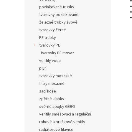
pozinkované trubky
tvarovky pozinkované
železné trubky švové
tvarovky černé
PE trubky
tvarovky PE
tvarovky PE mosaz
ventily voda
plyn
tvarovky mosazné
filtry mosazné
sací koše
zpětné klapky
svěrné spojky GEBO
ventily směšovací a regulační
rohové a pračkové ventily
radiátorové hlavice