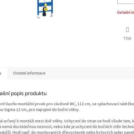
Detailní 
TISK
s
Ostatní informace
ailní popis produktu
rit Duofix montážní prvek pro závěsné WC, 112 cm, se splachovací nádržk
ku Sigma 12 cm, pro napojení do boční stěny.
l určený k montáži mezi dvě stěny. Uchycení do stran se hodí všude tam, 
a nemá dostatečnou nosnost, nebo kde je uchycení do bočních stěn techni
odušší. Hodí např. do montovaných dřevostaveb nebo bytových jader pane