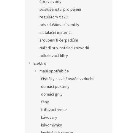
úprava vody
příslušenství pro pájení
regulátory tlaku
odvzdušňovací ventily
instalační materiál
šroubení k čerpadlům
Nářadí pro instalaci rozvodů
odkalovací filtry
Elektro
malé spotřebiče
čističky a zvlhčovače vzduchu
domácí pekárny
domácí grily
fény
fritovací hrnce
kávovary
kávomlýnky