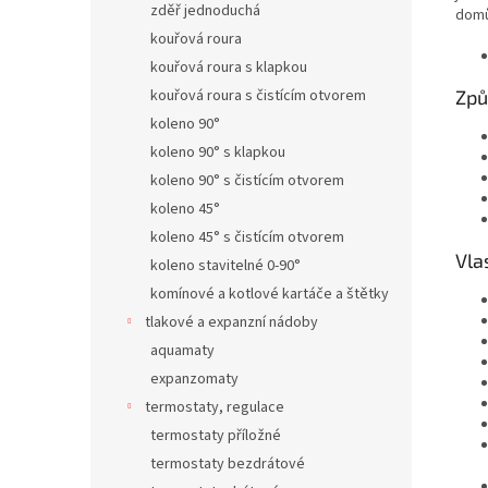
zděř jednoduchá
domů
kouřová roura
kouřová roura s klapkou
Způ
kouřová roura s čistícím otvorem
koleno 90°
koleno 90° s klapkou
koleno 90° s čistícím otvorem
koleno 45°
koleno 45° s čistícím otvorem
Vla
koleno stavitelné 0-90°
komínové a kotlové kartáče a štětky
tlakové a expanzní nádoby
aquamaty
expanzomaty
termostaty, regulace
termostaty příložné
termostaty bezdrátové