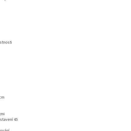
stnosti
 cm
tmi
stavení 45
sování