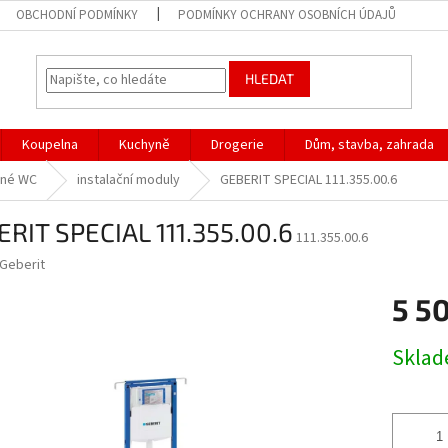
OBCHODNÍ PODMÍNKY
PODMÍNKY OCHRANY OSOBNÍCH ÚDAJŮ
HLEDAT
Koupelna
Kuchyně
Drogerie
Dům, stavba, zahrada
sné WC
instalační moduly
GEBERIT SPECIAL 111.355.00.6
RIT SPECIAL 111.355.00.6
111.355.00.6
Geberit
5 5
Měrná
Skla
cena: