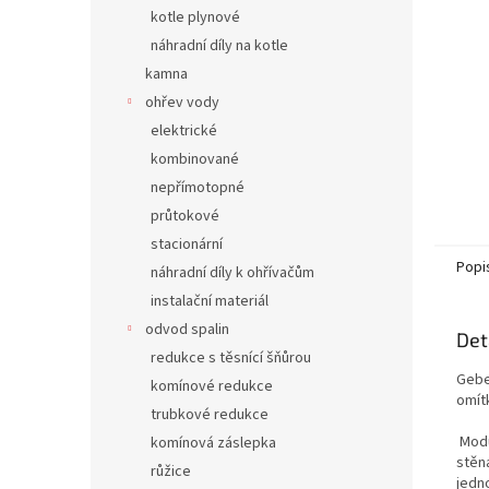
n
kotle plynové
e
náhradní díly na kotle
l
kamna
ohřev vody
elektrické
kombinované
nepřímotopné
průtokové
stacionární
Popi
náhradní díly k ohřívačům
instalační materiál
odvod spalin
Det
redukce s těsnící šňůrou
Gebe
komínové redukce
omít
trubkové redukce
Modu
komínová záslepka
stěn
růžice
jedn