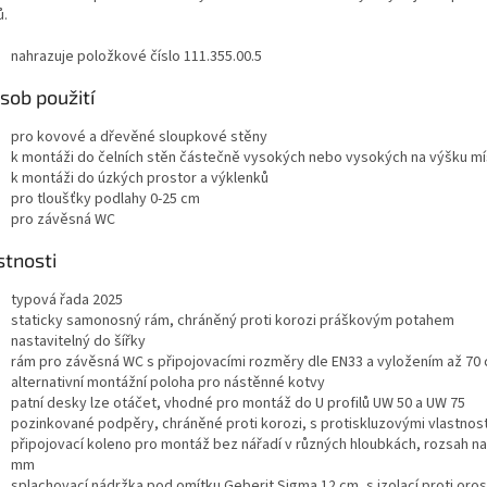
.
nahrazuje položkové číslo 111.355.00.5
sob použití
pro kovové a dřevěné sloupkové stěny
k montáži do čelních stěn částečně vysokých nebo vysokých na výšku mí
k montáži do úzkých prostor a výklenků
pro tloušťky podlahy 0-25 cm
pro závěsná WC
stnosti
typová řada 2025
staticky samonosný rám, chráněný proti korozi práškovým potahem
nastavitelný do šířky
rám pro závěsná WC s připojovacími rozměry dle EN33 a vyložením až 70
alternativní montážní poloha pro nástěnné kotvy
patní desky lze otáčet, vhodné pro montáž do U profilů UW 50 a UW 75
pozinkované podpěry, chráněné proti korozi, s protiskluzovými vlastnos
připojovací koleno pro montáž bez nářadí v různých hloubkách, rozsah na
mm
splachovací nádržka pod omítku Geberit Sigma 12 cm, s izolací proti oro