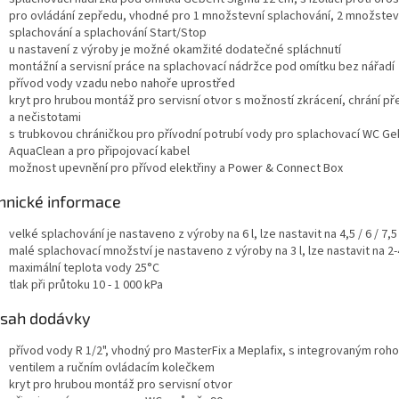
pro ovládání zepředu, vhodné pro 1 množstevní splachování, 2 množstev
splachování a splachování Start/Stop
u nastavení z výroby je možné okamžité dodatečné spláchnutí
montážní a servisní práce na splachovací nádržce pod omítku bez nářadí
přívod vody vzadu nebo nahoře uprostřed
kryt pro hrubou montáž pro servisní otvor s možností zkrácení, chrání př
a nečistotami
s trubkovou chráničkou pro přívodní potrubí vody pro splachovací WC Ge
AquaClean a pro připojovací kabel
možnost upevnění pro přívod elektřiny a Power & Connect Box
hnické informace
velké splachování je nastaveno z výroby na 6 l, lze nastavit na 4,5 / 6 / 7,5 
malé splachovací množství je nastaveno z výroby na 3 l, lze nastavit na 2-4
maximální teplota vody 25°C
tlak při průtoku 10 - 1 000 kPa
sah dodávky
přívod vody
R 1/2", vhodný pro MasterFix a Meplafix, s integrovaným ro
ventilem a ručním ovládacím kolečkem
kryt pro hrubou montáž pro servisní otvor