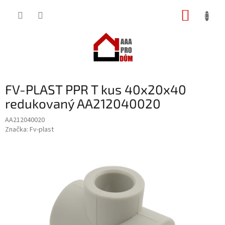
Přejít
NÁKUP
na
obsah
KOŠÍK
FV-PLAST PPR T kus 40x20x40
redukovaný AA212040020
AA212040020
Značka:
Fv-plast