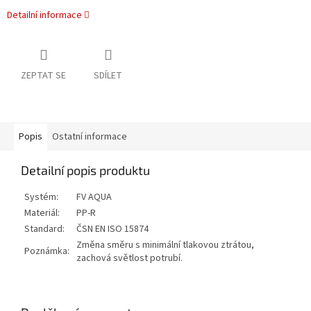
Detailní informace
ZEPTAT SE
SDÍLET
Popis
Ostatní informace
Detailní popis produktu
Systém:
FV AQUA
Materiál:
PP-R
Standard:
ČSN EN ISO 15874
Změna směru s minimální tlakovou ztrátou,
Poznámka:
zachová světlost potrubí.