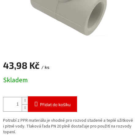
43,98 Kč
/ ks
Měrná
Skladem
cena:
Přidat do košíku
Potrubí z PPR materiálu je vhodné pro rozvod studené a teplé užitkové
i pitné vody. Tlaková řada PN 20 plně dostačuje pro použití na rozvody
topení.