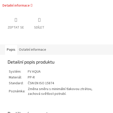
Detailní informace
ZEPTAT SE
SDÍLET
Popis
Ostatní informace
Detailní popis produktu
Systém:
FV AQUA
Materiál:
PP-R
Standard:
ČSN EN ISO 15874
Změna směru s minimální tlakovou ztrátou,
Poznámka:
zachová světlost potrubí.