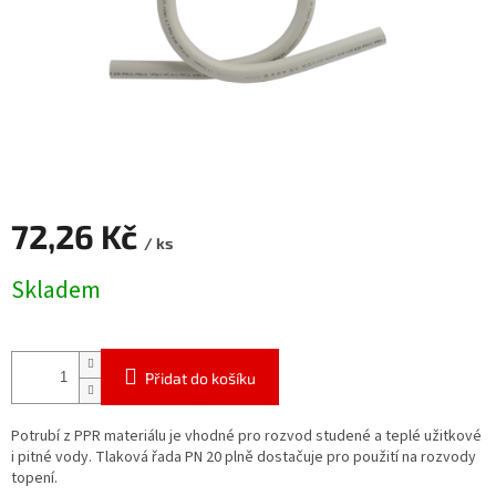
72,26 Kč
/ ks
Měrná
Skladem
cena:
Přidat do košíku
Potrubí z PPR materiálu je vhodné pro rozvod studené a teplé užitkové
i pitné vody. Tlaková řada PN 20 plně dostačuje pro použití na rozvody
topení.