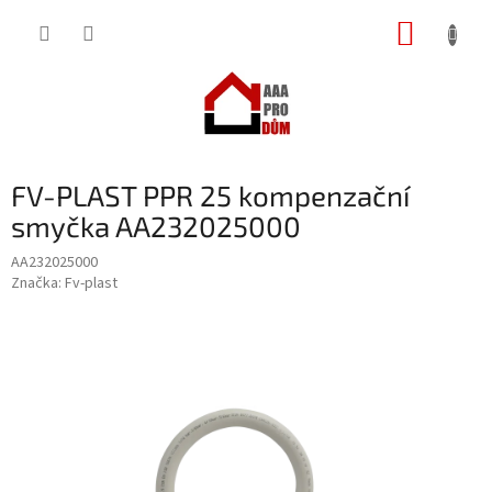
Přejít
NÁKUP
na
obsah
KOŠÍK
FV-PLAST PPR 25 kompenzační
smyčka AA232025000
AA232025000
Značka:
Fv-plast