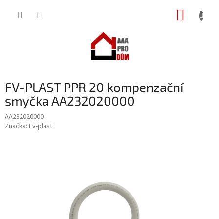
Přejít
NÁKUP
na
obsah
KOŠÍK
FV-PLAST PPR 20 kompenzační
smyčka AA232020000
AA232020000
Značka:
Fv-plast