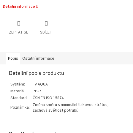
Detailní informace
ZEPTAT SE
SDÍLET
Popis
Ostatní informace
Detailní popis produktu
Systém:
FV AQUA
Materiál:
PP-R
Standard:
ČSN EN ISO 15874
Změna směru s minimální tlakovou ztrátou,
Poznámka:
zachová světlost potrubí.