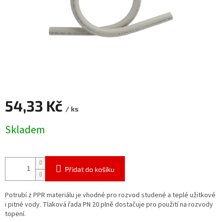
54,33 Kč
/ ks
Měrná
Skladem
cena:
Přidat do košíku
Potrubí z PPR materiálu je vhodné pro rozvod studené a teplé užitkové
i pitné vody. Tlaková řada PN 20 plně dostačuje pro použití na rozvody
topení.