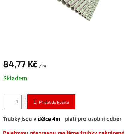
84,77 Kč
/ m
Měrná
Skladem
cena:
Přidat do košíku
Trubky jsou v
délce 4m
- platí pro osobní odbě
r
Paletovou přepravou zasíláme trubky nakrácené