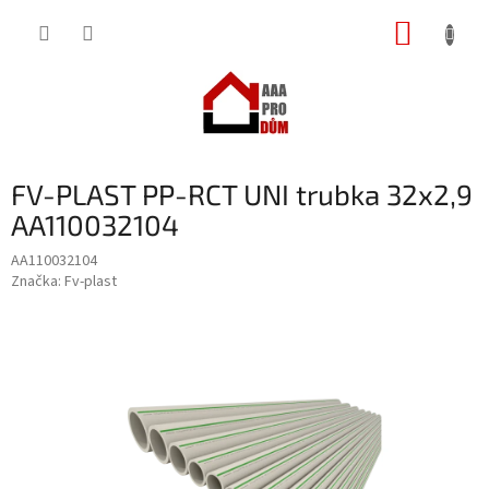
Přejít
NÁKUP
na
obsah
KOŠÍK
FV-PLAST PP-RCT UNI trubka 32x2,9
AA110032104
AA110032104
Značka:
Fv-plast