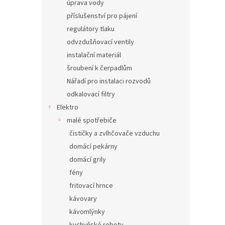
úprava vody
příslušenství pro pájení
regulátory tlaku
odvzdušňovací ventily
instalační materiál
šroubení k čerpadlům
Nářadí pro instalaci rozvodů
odkalovací filtry
Elektro
malé spotřebiče
čističky a zvlhčovače vzduchu
domácí pekárny
domácí grily
fény
fritovací hrnce
kávovary
kávomlýnky