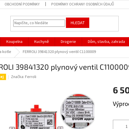
OBCHODNÍ PODMÍNKY
PODMÍNKY OCHRANY OSOBNÍCH ÚDAJŮ
HLEDAT
Koupelna
Kuchyně
Drogerie
Dům, stavba, zahrada
a kotle
FERROLI 39841320 plynový ventil C1100009
ROLI 39841320 plynový ventil C110000
Značka:
Ferroli
ej
6 5
Měrná
Výpro
cena: