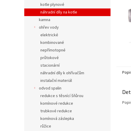
n
kotle plynové
e
náhradní díly na kotle
l
kamna
ohřev vody
elektrické
kombinované
nepřímotopné
průtokové
stacionární
Popi
náhradní díly k ohřívačům
instalační materiál
odvod spalin
Det
redukce s těsnící šňůrou
Popi
komínové redukce
trubkové redukce
komínová záslepka
růžice