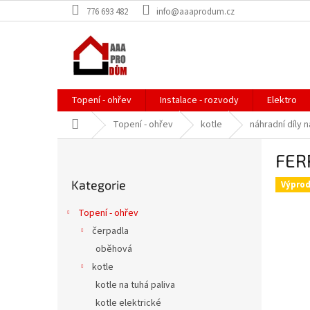
Přejít
776 693 482
info@aaaprodum.cz
na
obsah
Topení - ohřev
Instalace - rozvody
Elektro
Domů
Topení - ohřev
kotle
náhradní díly n
P
FER
o
Přeskočit
s
Kategorie
kategorie
Výprod
t
r
Topení - ohřev
a
čerpadla
n
oběhová
n
í
kotle
p
kotle na tuhá paliva
a
kotle elektrické