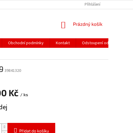
Přihlášení
NÁKUPNÍ
Prázdný košík
KOŠÍK
Obchodní podmínky
Kontakt
Odstoupení od smlouvy
9
39841320
00 Kč
/ ks
dej
Přidat do košíku