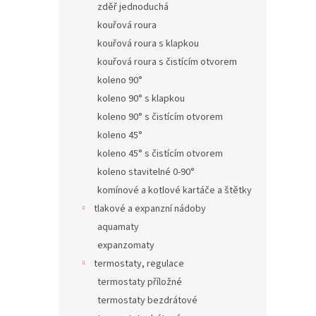
zděř jednoduchá
kouřová roura
kouřová roura s klapkou
kouřová roura s čistícím otvorem
koleno 90°
koleno 90° s klapkou
koleno 90° s čistícím otvorem
koleno 45°
koleno 45° s čistícím otvorem
koleno stavitelné 0-90°
komínové a kotlové kartáče a štětky
tlakové a expanzní nádoby
aquamaty
expanzomaty
termostaty, regulace
termostaty příložné
termostaty bezdrátové