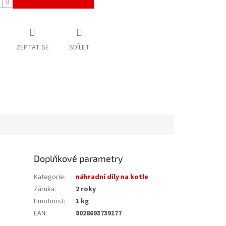
ZEPTAT SE
SDÍLET
Doplňkové parametry
Kategorie
:
náhradní díly na kotle
Záruka
:
2 roky
Hmotnost
:
1 kg
EAN
:
8028693739177