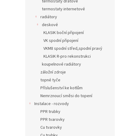
termostaty drátové
termostaty internetové
radiátory
deskové
KLASIK boční připojení
VK spodní připojení
VKM8 spodní střed,spodní pravý
KLASIK R-pro rekonstrukci
koupelnové radiátory
záložní zdroje
topné tyče
Příslušenství ke kotlům
Nemrznoucí směsi do topení
Instalace - rozvody
PPR trubky
PPR tvarovky
Cu tvarovky
Cu trubky