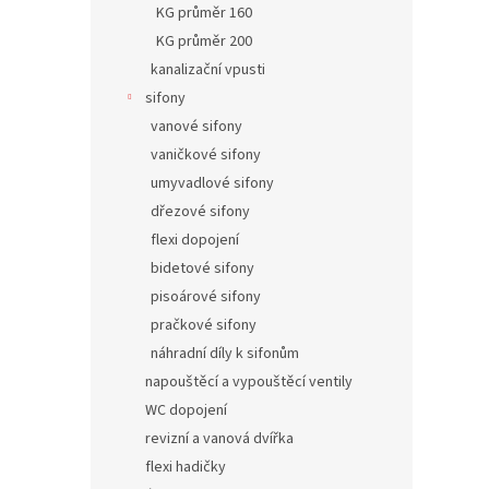
KG průměr 160
KG průměr 200
kanalizační vpusti
sifony
vanové sifony
vaničkové sifony
umyvadlové sifony
dřezové sifony
flexi dopojení
bidetové sifony
pisoárové sifony
pračkové sifony
náhradní díly k sifonům
napouštěcí a vypouštěcí ventily
WC dopojení
revizní a vanová dvířka
flexi hadičky