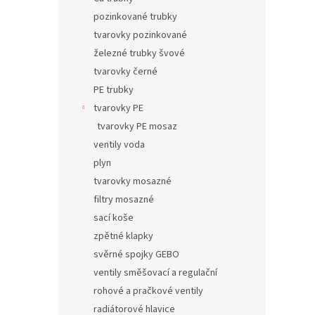
pozinkované trubky
tvarovky pozinkované
železné trubky švové
tvarovky černé
PE trubky
tvarovky PE
tvarovky PE mosaz
ventily voda
plyn
tvarovky mosazné
filtry mosazné
sací koše
zpětné klapky
svěrné spojky GEBO
ventily směšovací a regulační
rohové a pračkové ventily
radiátorové hlavice