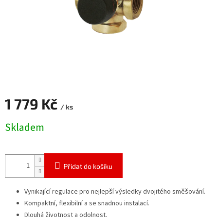
1 779 Kč
/ ks
Měrná
Skladem
cena:
Přidat do košíku
Vynikající regulace pro nejlepší výsledky dvojitého směšování.
Kompaktní, flexibilní a se snadnou instalací.
Dlouhá životnost a odolnost.