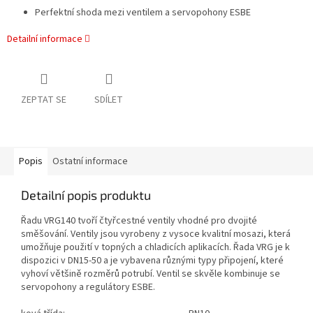
Perfektní shoda mezi ventilem a servopohony ESBE
Detailní informace
ZEPTAT SE
SDÍLET
Popis
Ostatní informace
Detailní popis produktu
Řadu VRG140 tvoří čtyřcestné ventily vhodné pro dvojité
směšování. Ventily jsou vyrobeny z vysoce kvalitní mosazi, která
umožňuje použití v topných a chladicích aplikacích. Řada VRG je k
dispozici v DN15-50 a je vybavena různými typy připojení, které
vyhoví většině rozměrů potrubí. Ventil se skvěle kombinuje se
servopohony a regulátory ESBE.