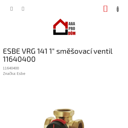
Přejít
NÁKUP
na
obsah
KOŠÍK
ESBE VRG 141 1" směšovací ventil
11640400
11640400
Značka:
Esbe