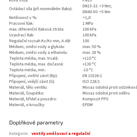
ková třída:
PN10
DN15-32: <3 Nm;
Ovládací síla (při nominálním tlaku):
DN40-50: <5 Nm
Netěsnost v %:
<1,0
Pracovní tlak:
1 MPa
max. diferenční tlaková ztráta:
100 kPa
Uzavírací tlak:
100 kPa
Regulační rozsah Kv/Kv min, A-AB:
100
Médium, směsi vody a glykolu:
max. 50 %
Médium, směsi vody a ethanolu:
max. 28 %
Teplota média, max. trvalá:
+110 °C
Teplota média, max. dočasná:
+130 °C
Teplota média, min.:
-10 °C
Připojení, vnitřní závit (Rp):
EN 10226-1
Připojení, vnější závit (G):
ISO 228/1
Materiál, tělo ventilu:
Mosaz odolná proti odzinková
Materiál, šoupátko:
Mosaz odolná proti oděru
Materiál, hřídel a pouzdro:
Kompozit PPS
Materiál, o-kroužky:
EPDM
Doplňkové parametry
Kategorie
:
ventily směšovací a regulační