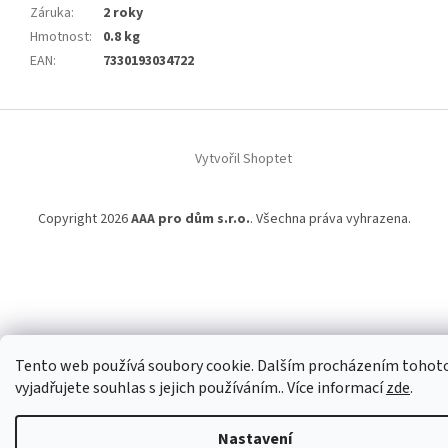
Záruka
:
2 roky
Hmotnost
:
0.8 kg
EAN
:
7330193034722
Z
á
Vytvořil Shoptet
p
a
t
Copyright 2026
AAA pro dům s.r.o.
. Všechna práva vyhrazena.
í
Tento web používá soubory cookie. Dalším procházením tohot
vyjadřujete souhlas s jejich používáním.. Více informací
zde
.
Nastavení