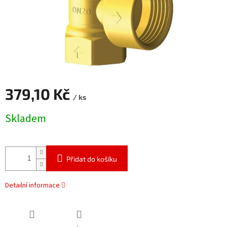
379,10 Kč
/ ks
Měrná
Skladem
cena:
Přidat do košíku
Detailní informace