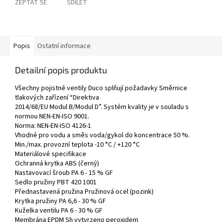
ZEPTAT SE
SDÍLET
Popis
Ostatní informace
Detailní popis produktu
Všechny pojistné ventily Duco splňují požadavky Směrnice
tlakových zařízení “Direktiva
2014/68/EU Modul B/Modul D”. Systém kvality je v souladu s
normou NEN-EN-ISO 9001.
Norma: NEN-EN-ISO 4126-1
Vhodné pro vodu a směs voda/gykol do koncentrace 50 %.
Min./max. provozní teplota -10 °C / +120 °C
Materiálové specifikace
Ochranná krytka ABS (černý)
Nastavovací šroub PA 6 - 15 % GF
Sedlo pružiny PBT 420 1001
Přednastavená pružina Pružinová ocel (pozink)
Krytka pružiny PA 6,6 - 30 % GF
Kuželka ventilu PA 6 - 30 % GF
Membrána EPDM Sh vytvrzeno peroxidem