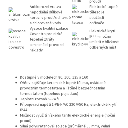
proud)
Antikorozní vrstva
Elektrické topné
nepodléhá důlkové
těleso je
korozi v prostředí tvrdé
součástí
a chlorované vody
ohřívače
Vysoce kvalitní izolace
Elektrické krytí
Covestro pro nízké
IP44 - možno
tepelné ztráty
umístit v blízkosti
a minimální provozní
odběrných míst
náklady
Dostupné v modelech 80, 100, 125 a 160
Ohřev zajišťuje keramické topné těleso, ovládané
provozním termostatem a jištěné bezpečnostním
termostatem (tepelnou pojistkou)
Teplotní rozsah 5–74 °C
Připojovací napětí 1-PE-N/AC 230 V/50 Hz, elektrické krytí
IP44
Možnost využití nízkého tarifu elektrické energie (noční
proud)
Silná polyuretanová izolace (průměrně 55 mm), velmi