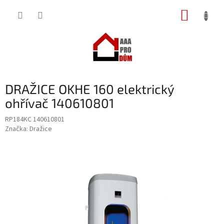
Přejít
NÁKUP
na
obsah
KOŠÍK
DRAŽICE OKHE 160 elektrický
ohřívač 140610801
RP184KC 140610801
Značka:
Dražice