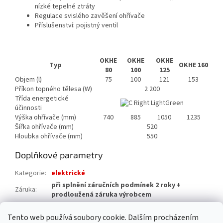
nízké tepelné ztráty
Regulace svislého zavěšení ohřívače
Příslušenství: pojistný ventil
OKHE
OKHE
OKHE
Typ
OKHE 160
80
100
125
Objem (l)
75
100
121
153
Příkon topného tělesa (W)
2 200
Třída energetické
účinnosti
Výška ohřívače (mm)
740
885
1050
1235
Šířka ohřívače (mm)
520
Hloubka ohřívače (mm)
550
Doplňkové parametry
Kategorie
:
elektrické
při splnění záručních podmínek 2 roky +
Záruka
:
prodloužená záruka výrobcem
Hmotnost
:
55 kg
Tento web používá soubory cookie. Dalším procházením
EAN
:
8594036086388