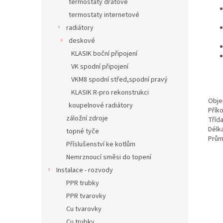
termostaty drátové
termostaty internetové
radiátory
deskové
KLASIK boční připojení
VK spodní připojení
VKM8 spodní střed,spodní pravý
KLASIK R-pro rekonstrukci
Objem
koupelnové radiátory
Přík
záložní zdroje
Tříd
Délk
topné tyče
Prům
Příslušenství ke kotlům
Nemrznoucí směsi do topení
Instalace - rozvody
PPR trubky
PPR tvarovky
Cu tvarovky
Cu trubky