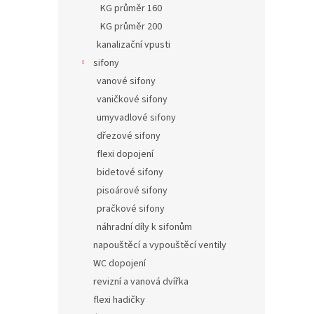
KG průměr 160
KG průměr 200
kanalizační vpusti
sifony
vanové sifony
vaničkové sifony
umyvadlové sifony
dřezové sifony
flexi dopojení
bidetové sifony
pisoárové sifony
pračkové sifony
náhradní díly k sifonům
napouštěcí a vypouštěcí ventily
WC dopojení
revizní a vanová dvířka
flexi hadičky