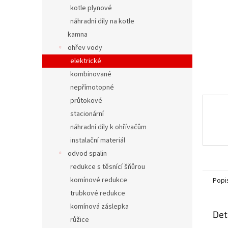
n
kotle plynové
e
náhradní díly na kotle
l
kamna
ohřev vody
elektrické
kombinované
nepřímotopné
průtokové
stacionární
náhradní díly k ohřívačům
instalační materiál
odvod spalin
redukce s těsnící šňůrou
komínové redukce
Popi
trubkové redukce
komínová záslepka
Det
růžice