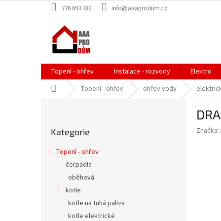
Přejít
776 693 482
info@aaaprodum.cz
na
obsah
Topení - ohřev
Instalace - rozvody
Elektro
Domů
Topení - ohřev
ohřev vody
elektric
P
DRAŽ
o
Přeskočit
s
Značka:
Kategorie
kategorie
t
r
Topení - ohřev
a
čerpadla
n
oběhová
n
í
kotle
p
kotle na tuhá paliva
a
kotle elektrické