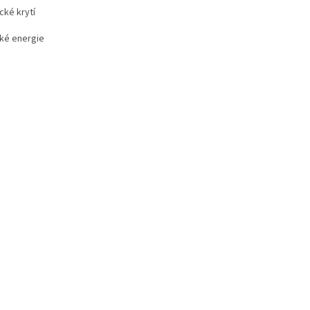
cké krytí
cké energie