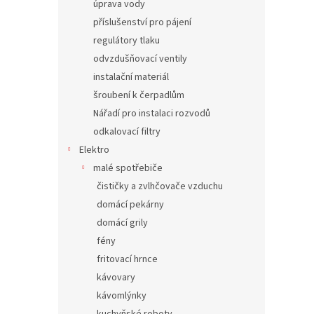
úprava vody
příslušenství pro pájení
regulátory tlaku
odvzdušňovací ventily
instalační materiál
šroubení k čerpadlům
Nářadí pro instalaci rozvodů
odkalovací filtry
Elektro
malé spotřebiče
čističky a zvlhčovače vzduchu
domácí pekárny
domácí grily
fény
fritovací hrnce
kávovary
kávomlýnky