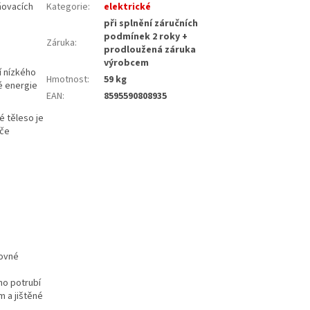
ňovacích
Kategorie
:
elektrické
při splnění záručních
podmínek 2 roky +
Záruka
:
prodloužená záruka
výrobcem
í nízkého
Hmotnost
:
59 kg
ké energie
EAN
:
8595590808935
é těleso je
ače
rovné
ho potrubí
 a jištěné