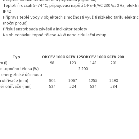
Teplotní rozsah 5–74 °C, připojovací napětí 1-PE–N/AC 230 V/50 Hz, elektri
IP42
Příprava teplé vody v objektech s možností využití nízkého tarifu elektri
(noční proud)
Příslušenství: sada závěsů a indikátor teploty
Na objednávku: topné těleso 4 kW nebo cirkulační vstup
Typ
OKCEV 100
OKCEV 125
OKCEV 160
OKCEV 200
 (l)
98
123
148
201
on topného tělesa (W)
2 200
a energetické účinnosti
a ohřívače (mm)
902
1067
1255
1290
ěr ohřívače (mm)
524
524
524
584