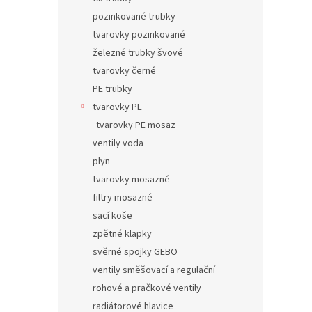
pozinkované trubky
tvarovky pozinkované
železné trubky švové
tvarovky černé
PE trubky
tvarovky PE
tvarovky PE mosaz
ventily voda
plyn
tvarovky mosazné
filtry mosazné
sací koše
zpětné klapky
svěrné spojky GEBO
ventily směšovací a regulační
rohové a pračkové ventily
radiátorové hlavice