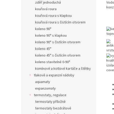
Vodo
zděř jednoduchá
konzo
kouřová roura
kouřová roura s klapkou
kouřová roura s čistícím otvorem
koleno 90°
koleno 90° s klapkou
koleno 90° s čistícím otvorem
koleno 45°
koleno 45° s čistícím otvorem
koleno stavitelné 0-90°
komínové a kotlové kartáče a štětky
tlakové a expanzní nádoby
aquamaty
expanzomaty
termostaty, regulace
termostaty příložné
termostaty bezdrátové