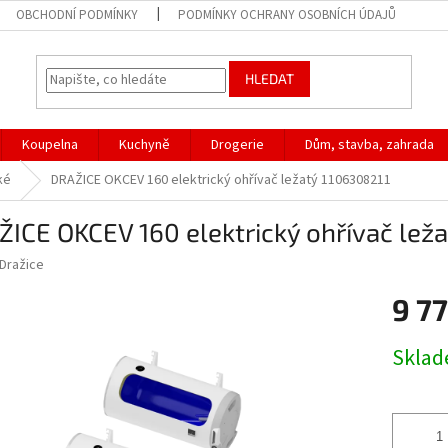
OBCHODNÍ PODMÍNKY
PODMÍNKY OCHRANY OSOBNÍCH ÚDAJŮ
HLEDAT
Koupelna
Kuchyně
Drogerie
Dům, stavba, zahrada
ké
DRAŽICE OKCEV 160 elektrický ohřívač ležatý 1106308211
ICE OKCEV 160 elektrický ohřívač lež
Dražice
9 7
Měrná
Skla
cena: