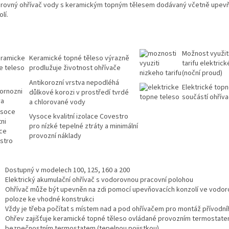
rovný ohřívač vody s keramickým topným tělesem dodávaný včetně upev
lí.
Možnost využit
Keramické topné těleso výrazně
tarifu elektric
prodlužuje životnost ohřívače
(noční proud)
Antikorozní vrstva nepodléhá
Elektrické topn
důlkové korozi v prostředí tvrdé
součástí ohřív
a chlorované vody
Vysoce kvalitní izolace Covestro
pro nízké tepelné ztráty a minimální
provozní náklady
Dostupný v modelech 100, 125, 160 a 200
Elektrický akumulační ohřívač s vodorovnou pracovní polohou
Ohřívač může být upevněn na zdi pomocí upevňovacích konzolí ve vodo
poloze ke vhodné konstrukci
Vždy je třeba počítat s místem nad a pod ohřívačem pro montáž přívodní
Ohřev zajišťuje keramické topné těleso ovládané provozním termostatem
bezpečnostním termostatem (tepelnou pojistkou)