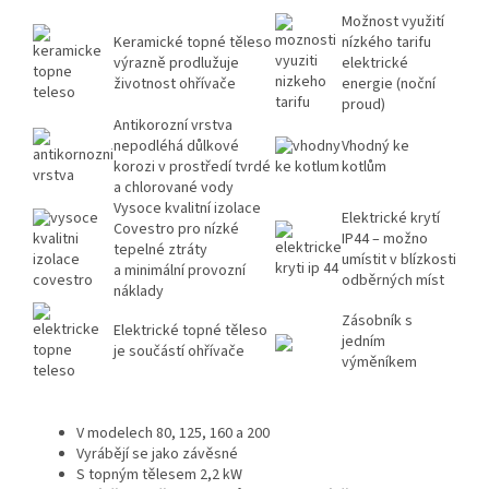
Možnost využití
Keramické topné těleso
nízkého tarifu
výrazně prodlužuje
elektrické
životnost ohřívače
energie (noční
proud)
Antikorozní vrstva
nepodléhá důlkové
Vhodný ke
korozi v prostředí tvrdé
kotlům
a chlorované vody
Vysoce kvalitní izolace
Elektrické krytí
Covestro pro nízké
IP44 – možno
tepelné ztráty
umístit v blízkosti
a minimální provozní
odběrných míst
náklady
Zásobník s
Elektrické topné těleso
jedním
je součástí ohřívače
výměníkem
V modelech 80, 125, 160 a 200
Vyrábějí se jako závěsné
S topným tělesem 2,2 kW