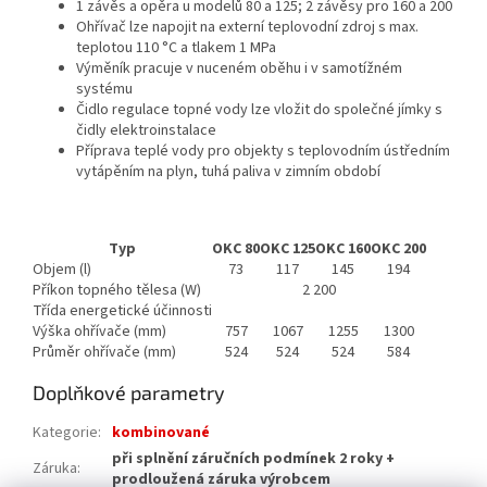
1 závěs a opěra u modelů 80 a 125; 2 závěsy pro 160 a 200
Ohřívač lze napojit na externí teplovodní zdroj s max.
teplotou 110 °C a tlakem 1 MPa
Výměník pracuje v nuceném oběhu i v samotížném
systému
Čidlo regulace topné vody lze vložit do společné jímky s
čidly elektroinstalace
Příprava teplé vody pro objekty s teplovodním ústředním
vytápěním na plyn, tuhá paliva v zimním období
Typ
OKC 80
OKC 125
OKC 160
OKC 200
Objem (l)
73
117
145
194
Příkon topného tělesa (W)
2 200
Třída energetické účinnosti
Výška ohřívače (mm)
757
1067
1255
1300
Průměr ohřívače (mm)
524
524
524
584
Doplňkové parametry
Kategorie
:
kombinované
při splnění záručních podmínek 2 roky +
Záruka
:
prodloužená záruka výrobcem