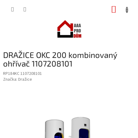
Přejít
NÁKUP
na
obsah
KOŠÍK
DRAŽICE OKC 200 kombinovaný
ohřívač 1107208101
RP184KC 1107208101
Značka:
Dražice