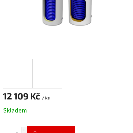
12 109 Kč
/ ks
Měrná
Skladem
cena: