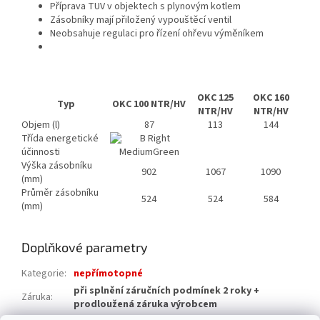
Příprava TUV v objektech s plynovým kotlem
Zásobníky mají přiložený vypouštěcí ventil
Neobsahuje regulaci pro řízení ohřevu výměníkem
OKC 125
OKC 160
Typ
OKC 100 NTR/HV
NTR/HV
NTR/HV
Objem (l)
87
113
144
Třída energetické
účinnosti
Výška zásobníku
902
1067
1090
(mm)
Průměr zásobníku
524
524
584
(mm)
Doplňkové parametry
Kategorie
:
nepřímotopné
při splnění záručních podmínek 2 roky +
Záruka
:
prodloužená záruka výrobcem