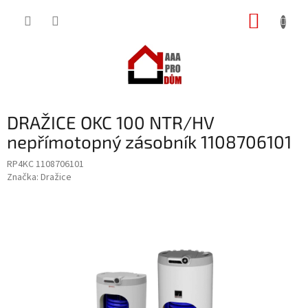
Přejít
NÁKUP
na
obsah
KOŠÍK
DRAŽICE OKC 100 NTR/HV
nepřímotopný zásobník 1108706101
RP4KC 1108706101
Značka:
Dražice