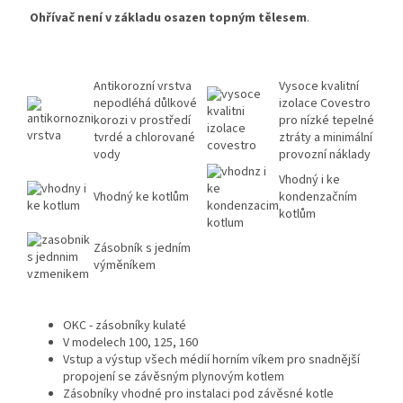
Ohřívač není v základu osazen topným tělesem
.
Antikorozní vrstva
Vysoce kvalitní
nepodléhá důlkové
izolace Covestro
korozi v prostředí
pro nízké tepelné
tvrdé a chlorované
ztráty a minimální
vody
provozní náklady
Vhodný i ke
Vhodný ke kotlům
kondenzačním
kotlům
Zásobník s jedním
výměníkem
OKC - zásobníky kulaté
V modelech 100, 125, 160
Vstup a výstup všech médií horním víkem pro snadnější
propojení se závěsným plynovým kotlem
Zásobníky vhodné pro instalaci pod závěsné kotle