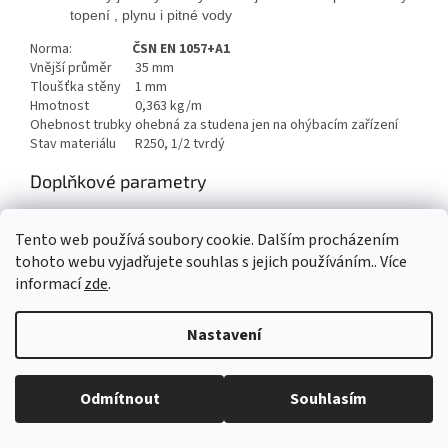
topení , plynu i pitné vody
Norma:
ČSN EN 1057+A1
Vnější průměr
35 mm
Tloušťka stěny
1 mm
Hmotnost
0,363 kg/m
Ohebnost trubky
ohebná za studena jen na ohýbacím zařízení
Stav materiálu
R250, 1/2 tvrdý
Doplňkové parametry
Kategorie
:
Cu trubky
Tento web používá soubory cookie. Dalším procházením
Hmotnost
:
1 kg
tohoto webu vyjadřujete souhlas s jejich používáním.. Více
informací
zde
.
Z
á
Nastavení
Vytvořil Shoptet
p
a
t
Odmítnout
Souhlasím
Copyright 2026
AAA pro dům s.r.o.
. Všechna práva vyhrazena.
í