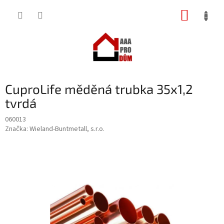
Přejít
NÁKUP
na
obsah
KOŠÍK
CuproLife měděná trubka 35x1,2
tvrdá
060013
Značka:
Wieland-Buntmetall, s.r.o.