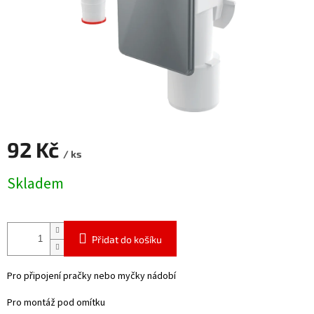
92 Kč
/ ks
Měrná
Skladem
cena:
Přidat do košíku
Pro připojení pračky nebo myčky nádobí
Pro montáž pod omítku