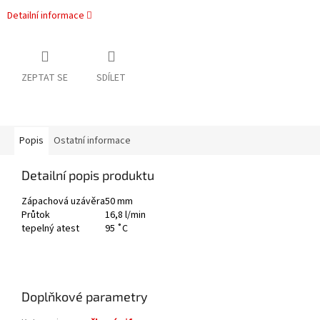
Detailní informace
ZEPTAT SE
SDÍLET
Popis
Ostatní informace
Detailní popis produktu
Zápachová uzávěra
50 mm
Průtok
16,8 l/min
tepelný atest
95 ˚C
Doplňkové parametry