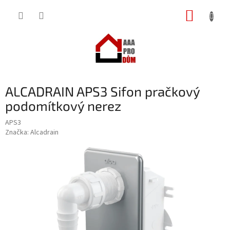
Přejít
NÁKUP
na
obsah
KOŠÍK
ALCADRAIN APS3 Sifon pračkový
podomítkový nerez
APS3
Značka:
Alcadrain