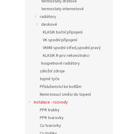
termostaty drátové
termostaty internetové
radiátory
deskové
KLASIK boční připojení
VK spodní připojení
VKM8 spodní střed,spodní pravý
KLASIK R-pro rekonstrukci
koupelnové radiátory
záložní zdroje
topné tyče
Příslušenství ke kotlům
Nemrznoucí směsi do topení
Instalace - rozvody
PPR trubky
PPR tvarovky
Cu tvarovky
Cu trubky