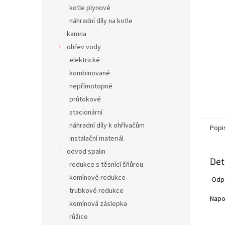
n
kotle plynové
e
náhradní díly na kotle
l
kamna
ohřev vody
elektrické
kombinované
nepřímotopné
průtokové
stacionární
náhradní díly k ohřívačům
Popi
instalační materiál
odvod spalin
Det
redukce s těsnící šňůrou
komínové redukce
Odpa
trubkové redukce
Napo
komínová záslepka
růžice