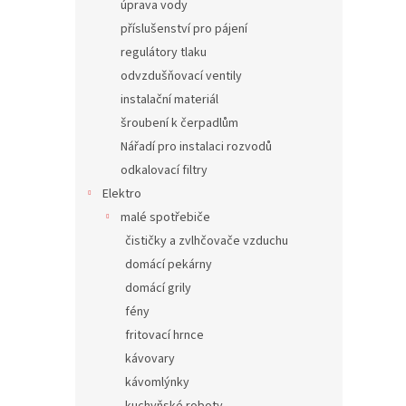
úprava vody
příslušenství pro pájení
regulátory tlaku
odvzdušňovací ventily
instalační materiál
šroubení k čerpadlům
Nářadí pro instalaci rozvodů
odkalovací filtry
Elektro
malé spotřebiče
čističky a zvlhčovače vzduchu
domácí pekárny
domácí grily
fény
fritovací hrnce
kávovary
kávomlýnky