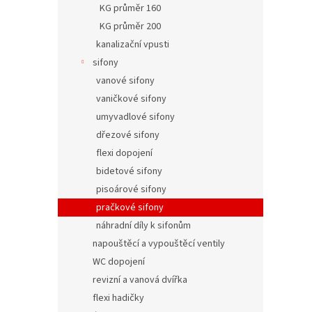
KG průměr 160
KG průměr 200
kanalizační vpusti
sifony
vanové sifony
vaničkové sifony
umyvadlové sifony
dřezové sifony
flexi dopojení
bidetové sifony
pisoárové sifony
pračkové sifony
náhradní díly k sifonům
napouštěcí a vypouštěcí ventily
WC dopojení
revizní a vanová dvířka
flexi hadičky