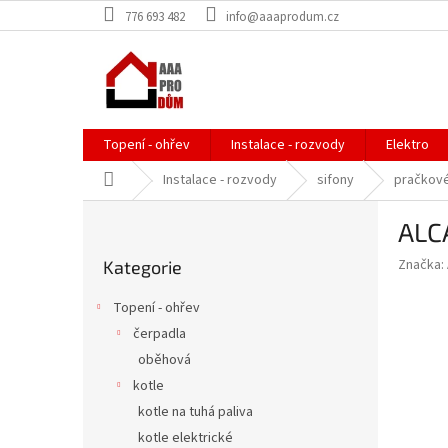
Přejít
776 693 482
info@aaaprodum.cz
na
obsah
Topení - ohřev
Instalace - rozvody
Elektro
Domů
Instalace - rozvody
sifony
pračkové
P
ALC
o
Přeskočit
s
Značka:
Kategorie
kategorie
t
r
Topení - ohřev
a
čerpadla
n
oběhová
n
í
kotle
p
kotle na tuhá paliva
a
kotle elektrické