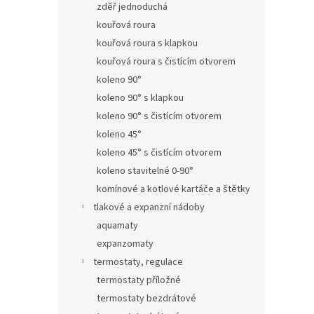
zděř jednoduchá
kouřová roura
kouřová roura s klapkou
kouřová roura s čistícím otvorem
koleno 90°
koleno 90° s klapkou
koleno 90° s čistícím otvorem
koleno 45°
koleno 45° s čistícím otvorem
koleno stavitelné 0-90°
komínové a kotlové kartáče a štětky
tlakové a expanzní nádoby
aquamaty
expanzomaty
termostaty, regulace
termostaty příložné
termostaty bezdrátové