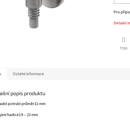
Pro přip
Detailní 
TISK
s
Ostatní informace
ailní popis produktu
dní potrubí průměr
32 mm
jení hadice
19 – 23 mm