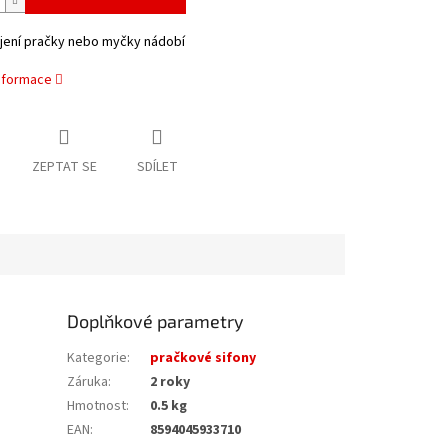
ojení pračky nebo myčky nádobí
informace
ZEPTAT SE
SDÍLET
Doplňkové parametry
Kategorie
:
pračkové sifony
Záruka
:
2 roky
Hmotnost
:
0.5 kg
EAN
:
8594045933710