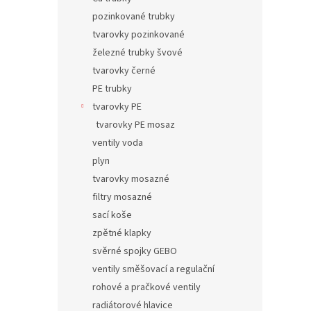
pozinkované trubky
tvarovky pozinkované
železné trubky švové
tvarovky černé
PE trubky
tvarovky PE
tvarovky PE mosaz
ventily voda
plyn
tvarovky mosazné
filtry mosazné
sací koše
zpětné klapky
svěrné spojky GEBO
ventily směšovací a regulační
rohové a pračkové ventily
radiátorové hlavice