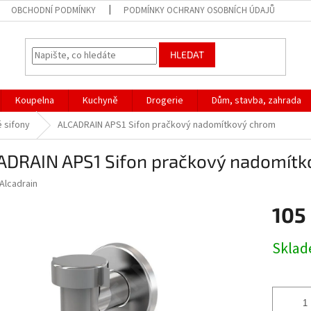
OBCHODNÍ PODMÍNKY
PODMÍNKY OCHRANY OSOBNÍCH ÚDAJŮ
HLEDAT
Koupelna
Kuchyně
Drogerie
Dům, stavba, zahrada
 sifony
ALCADRAIN APS1 Sifon pračkový nadomítkový chrom
ADRAIN APS1 Sifon pračkový nadomít
Alcadrain
105
Měrná
Skla
cena: